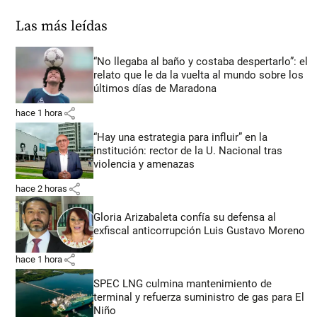
Las más leídas
“No llegaba al baño y costaba despertarlo”: el
relato que le da la vuelta al mundo sobre los
últimos días de Maradona
share
hace 1 hora
“Hay una estrategia para influir” en la
institución: rector de la U. Nacional tras
violencia y amenazas
share
hace 2 horas
Gloria Arizabaleta confía su defensa al
exfiscal anticorrupción Luis Gustavo Moreno
share
hace 1 hora
SPEC LNG culmina mantenimiento de
terminal y refuerza suministro de gas para El
Niño