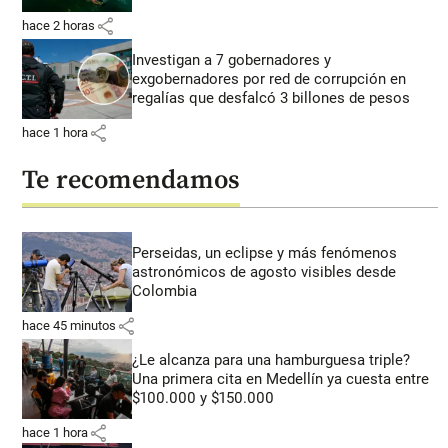
share
hace 2 horas
Investigan a 7 gobernadores y
exgobernadores por red de corrupción en
regalías que desfalcó 3 billones de pesos
share
hace 1 hora
Te recomendamos
Perseidas, un eclipse y más fenómenos
astronómicos de agosto visibles desde
Colombia
share
hace 45 minutos
¿Le alcanza para una hamburguesa triple?
Una primera cita en Medellín ya cuesta entre
$100.000 y $150.000
share
hace 1 hora