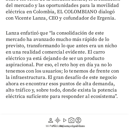
del mercado y las oportunidades para la movilidad
eléctrica en Colombia, EL COLOMBIANO dialogó
con Vicente Lanza, CEO y cofundador de Ergenia.
Lanza enfatizó que “la consolidación de este
mercado ha avanzado mucho más rápido de lo
previsto, transformando lo que antes era un nicho
en una realidad comercial evidente. El carro
eléctrico ya está dejando de ser un producto
aspiracional. Por eso, el reto hoy en día ya no lo
tenemos con los usuarios; lo tenemos de frente con
la infraestructura. El gran desafío de este negocio
ahora es encontrar esos puntos de alta demanda,
alto tráfico y, sobre todo, donde exista la potencia
eléctrica suficiente para responder al ecosistema”.
person
graphic_eq
play_arrow
photo_camera
account_circle
Lea más:
¿Ve mucho Tesla en la calle? El Model Y es
Mi Perfil
Pódcast
Reportajes gráficos
Videos
Suscríbete
el más vendido en lo que va del 2026