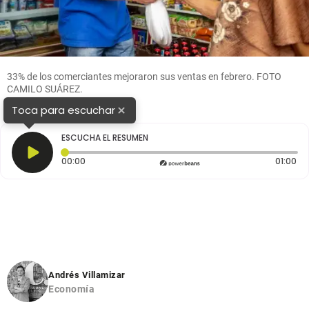
33% de los comerciantes mejoraron sus ventas en febrero. FOTO
CAMILO SUÁREZ.
×
Toca para escuchar
ESCUCHA EL RESUMEN
Tiempo transcurrido: 0 segundos
Dur
00:00
01:00
Andrés Villamizar
Economía