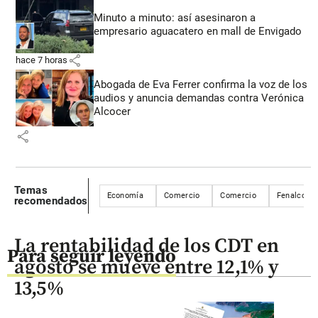
Minuto a minuto: así asesinaron a
empresario aguacatero en mall de Envigado
share
hace 7 horas
Abogada de Eva Ferrer confirma la voz de los
audios y anuncia demandas contra Verónica
Alcocer
share
Temas
Economía
Comercio
Comercio
Fenalco
recomendados
La rentabilidad de los CDT en
Para seguir leyendo
agosto se mueve entre 12,1% y
13,5%