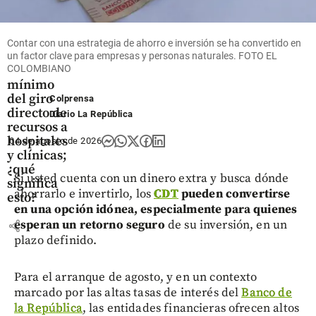
Salud
Gobierno
Contar con una estrategia de ahorro e inversión se ha convertido en
aumentó
un factor clave para empresas y personas naturales. FOTO EL
a 90 % el
COLOMBIANO
mínimo
del giro
Colprensa
directo de
Diario La República
recursos a
hospitales
04 de agosto de 2026
y clínicas;
¿qué
Si usted cuenta con un dinero extra y busca dónde
significa
ahorrarlo e invertirlo, los
CDT
pueden convertirse
esto?
en una opción idónea, especialmente para quienes
share
esperan un retorno seguro
de su inversión, en un
plazo definido.
Para el arranque de agosto, y en un contexto
marcado por las altas tasas de interés del
Banco de
la República
, las entidades financieras ofrecen altos