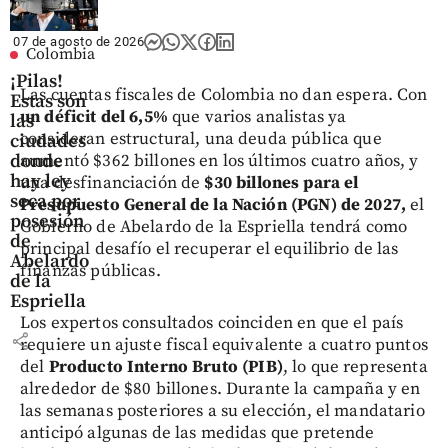
07 de agosto de 2026
Colombia
¡Pilas!
Las cuentas fiscales de Colombia no dan espera. Con
Estas son
un déficit del 6,5%
que varios analistas ya
las
consideran estructural, una deuda pública que
ciudades
donde
aumentó $362 billones en los últimos cuatro años, y
hay ley
una desfinanciación de
$30 billones para el
seca por
Presupuesto General de la Nación (PGN) de 2027,
el
posesión
Gobierno de Abelardo de la Espriella tendrá como
de
principal desafío el recuperar el equilibrio de las
Abelardo
finanzas públicas.
de la
Espriella
Los expertos consultados coinciden en que el país
share
requiere un ajuste fiscal equivalente a cuatro puntos
del
Producto Interno Bruto (PIB)
, lo que representa
alrededor de $80 billones. Durante la campaña y en
las semanas posteriores a su elección, el mandatario
anticipó algunas de las medidas que pretende