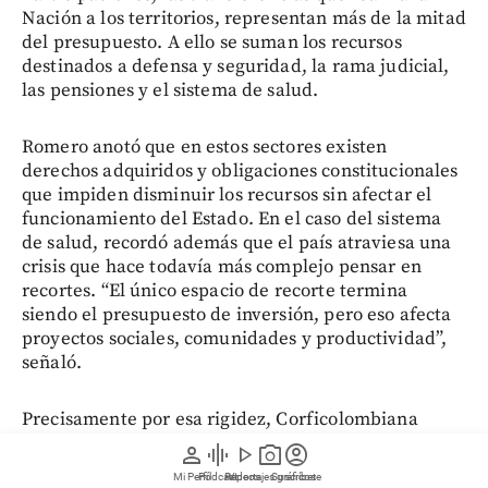
Nación a los territorios, representan más de la mitad
del presupuesto. A ello se suman los recursos
destinados a defensa y seguridad, la rama judicial,
las pensiones y el sistema de salud.
Romero anotó que en estos sectores existen
derechos adquiridos y obligaciones constitucionales
que impiden disminuir los recursos sin afectar el
funcionamiento del Estado. En el caso del sistema
de salud, recordó además que el país atraviesa una
crisis que hace todavía más complejo pensar en
recortes. “El único espacio de recorte termina
siendo el presupuesto de inversión, pero eso afecta
proyectos sociales, comunidades y productividad”,
señaló.
Precisamente por esa rigidez, Corficolombiana
considera que una reducción significativa del gasto
person
graphic_eq
play_arrow
photo_camera
account_circle
solo sería posible mediante
una reforma
Mi Perfil
Pódcast
Reportajes gráficos
Videos
Suscríbete