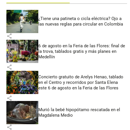
¿Tiene una patineta o cicla eléctrica? Ojo a
las nuevas reglas para circular en Colombia
share
6 de agosto en la Feria de las Flores: final de
la trova, tablados gratis y más planes en
Medellín
share
Concierto gratuito de Arelys Henao, tablado
en el Centro y recorridos por Santa Elena
este 6 de agosto en la Feria de las Flores
share
Murió la bebé hipopótamo rescatada en el
Magdalena Medio
share