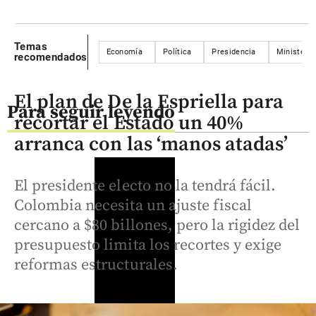
Temas
Economía
Política
Presidencia
Ministerio
recomendados
El plan de De la Espriella para
Para seguir leyendo
recortar el Estado un 40%
arranca con las ‘manos atadas’
El presidente electo no la tendrá fácil.
Colombia necesita un ajuste fiscal
cercano a $80 billones, pero la rigidez del
presupuesto limita los recortes y exige
reformas estructurales.