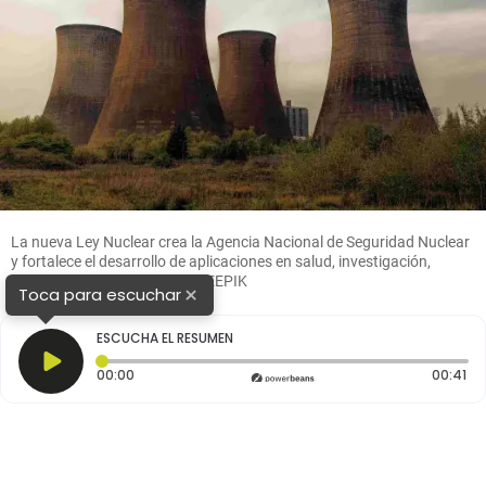
La nueva Ley Nuclear crea la Agencia Nacional de Seguridad Nuclear
y fortalece el desarrollo de aplicaciones en salud, investigación,
industria y energía. FOTO: FREEPIK
×
Toca para escuchar
ESCUCHA EL RESUMEN
Tiempo transcurrido: 0 segundos
Du
00:00
00:41