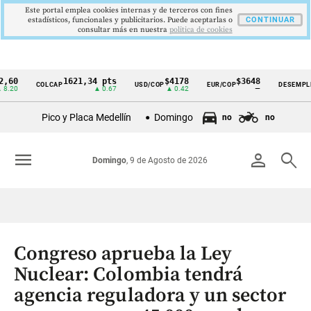
Este portal emplea cookies internas y de terceros con fines
estadísticos, funcionales y publicitarios. Puede aceptarlas o
CONTINUAR
consultar más en nuestra
politica de cookies
1621,34 pts
$4178
$3648
9,9
COLCAP
USD/COP
EUR/COP
DESEMPLEO
Cintillo
▲ 0.67
▲ 0.42
—
▼ 0
de
Pico y Placa Medellín
Domingo
no
no
indicadores
económicos
menu
person
search
Domingo
, 9 de Agosto de 2026
Colombia
Congreso aprueba la Ley
Nuclear: Colombia tendrá
agencia reguladora y un sector