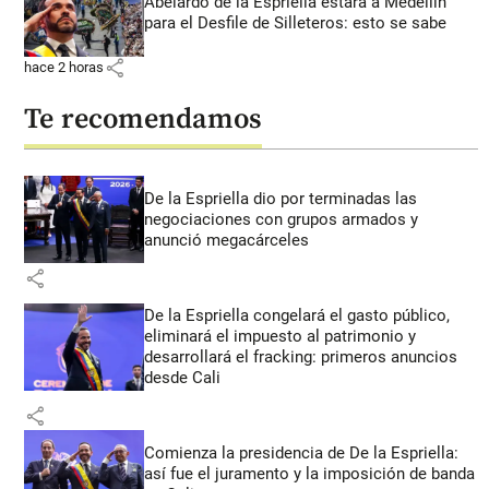
Abelardo de la Espriella estará a Medellín
para el Desfile de Silleteros: esto se sabe
share
hace 2 horas
Te recomendamos
De la Espriella dio por terminadas las
negociaciones con grupos armados y
anunció megacárceles
share
De la Espriella congelará el gasto público,
eliminará el impuesto al patrimonio y
desarrollará el fracking: primeros anuncios
desde Cali
share
Comienza la presidencia de De la Espriella:
así fue el juramento y la imposición de banda