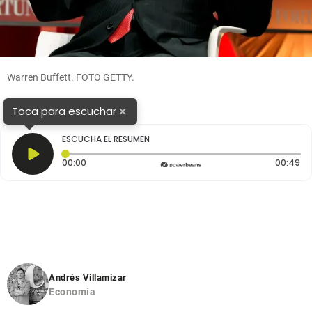
Warren Buffett. FOTO GETTY.
×
Toca para escuchar
ESCUCHA EL RESUMEN
Tiempo transcurrido: 0 segundos
Du
00:00
00:49
Andrés Villamizar
Economía