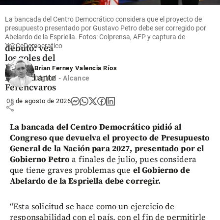
Vinícius
volvió y
La bancada del Centro Democrático considera que el proyecto de
Bernardo
presupuesto presentado por Gustavo Petro debe ser corregido por
Silva
Abelardo de la Espriella. Fotos: Colprensa, AFP y captura de
X@CeDemocratico
debutó: vea
los goles del
Real
Brian Ferney Valencia Ríos
Madrid ante
Digital - Alcance
Ferencvaros
08 de agosto de 2026
share
La bancada del Centro Democrático pidió al
Congreso que devuelva el proyecto de Presupuesto
General de la Nación para 2027, presentado por el
Gobierno Petro
a finales de julio, pues considera
que tiene graves problemas que
el Gobierno de
Abelardo de la Espriella debe corregir.
“Esta solicitud se hace como un ejercicio de
responsabilidad con el país, con el fin de permitirle