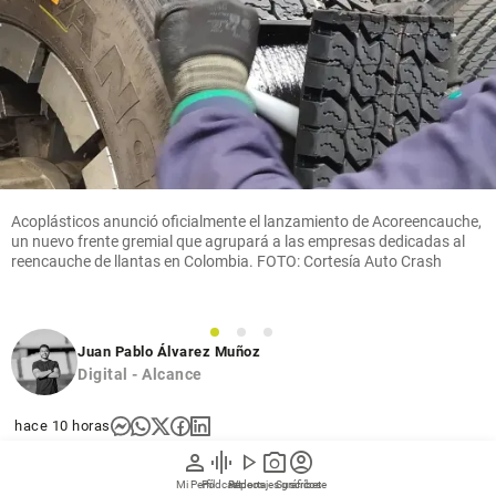
Acoplásticos anunció oficialmente el lanzamiento de Acoreencauche,
un nuevo frente gremial que agrupará a las empresas dedicadas al
reencauche de llantas en Colombia. FOTO: Cortesía Auto Crash
1
2
3
Juan Pablo Álvarez Muñoz
Digital - Alcance
hace 10 horas
person
graphic_eq
play_arrow
photo_camera
account_circle
Más de 5.4 millones de llantas han extendido su vida
Mi Perfil
Pódcast
Reportajes gráficos
Videos
Suscríbete