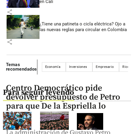
en Cali
share
¿Tiene una patineta o cicla eléctrica? Ojo a
las nuevas reglas para circular en Colombia
share
Temas
Economía
Inversiones
Empresario
Ricos
recomendados
Centro Democrático pide
Para seguir leyendo
devolver presupuesto de Petro
para que De la Espriella lo
ajuste
La administración de Gustavo Petro