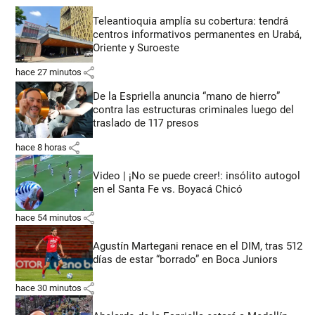
Teleantioquia amplía su cobertura: tendrá
centros informativos permanentes en Urabá,
Oriente y Suroeste
share
hace 27 minutos
De la Espriella anuncia “mano de hierro”
contra las estructuras criminales luego del
traslado de 117 presos
share
hace 8 horas
Video | ¡No se puede creer!: insólito autogol
en el Santa Fe vs. Boyacá Chicó
share
hace 54 minutos
Agustín Martegani renace en el DIM, tras 512
días de estar “borrado” en Boca Juniors
share
hace 30 minutos