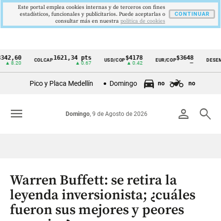
Este portal emplea cookies internas y de terceros con fines
estadísticos, funcionales y publicitarios. Puede aceptarlas o
CONTINUAR
consultar más en nuestra
politica de cookies
60
1621,34 pts
$4178
$3648
COLCAP
USD/COP
EUR/COP
DESEMPLEO
Cintillo
20
▲ 0.67
▲ 0.42
—
de
Pico y Placa Medellín
Domingo
no
no
indicadores
económicos
menu
person
search
Domingo
, 9 de Agosto de 2026
Colombia
Warren Buffett: se retira la
leyenda inversionista; ¿cuáles
fueron sus mejores y peores