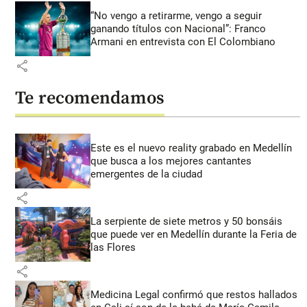
“No vengo a retirarme, vengo a seguir
ganando títulos con Nacional”: Franco
Armani en entrevista con El Colombiano
share
Te recomendamos
Este es el nuevo reality grabado en Medellín
que busca a los mejores cantantes
emergentes de la ciudad
share
La serpiente de siete metros y 50 bonsáis
que puede ver en Medellín durante la Feria de
las Flores
share
Medicina Legal confirmó que restos hallados