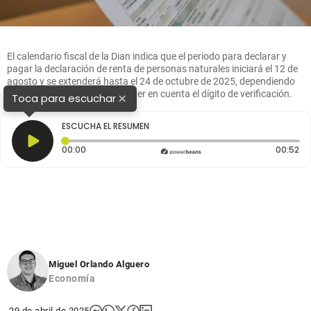
El calendario fiscal de la Dian indica que el periodo para declarar y
pagar la declaración de renta de personas naturales iniciará el 12 de
agosto y se extenderá hasta el 24 de octubre de 2025, dependiendo
del último dígito del NIT sin tener en cuenta el dígito de verificación.
×
Toca para escuchar
ESCUCHA EL RESUMEN
Tiempo transcurrido: 0 segundos
Du
00:00
00:52
Miguel Orlando Alguero
Economía
29 de abril de 2025