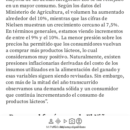
en un mayor consumo. Según los datos del
Ministerio de Agricultura, el volumen ha aumentado
alrededor del 10%, mientras que las cifras de
Nielsen muestran un crecimiento cercano al 7,5%.
En términos generales, estamos viendo incrementos
de entre el 9% y el 10%. La menor presión sobre los
precios ha permitido que los consumidores vuelvan
a comprar más productos lácteos, lo cual
consideramos muy positivo. Naturalmente, existen
presiones inflacionarias derivadas del costo de los
insumos utilizados en la alimentación del ganado y
esas variables siguen siendo revisadas. Sin embargo,
con más de la mitad del año transcurrido
observamos una demanda sólida y un consumidor
que continúa incrementando el consumo de
productos lácteos”.
¿De cara al fenómeno de El Niño y a
person
graphic_eq
play_arrow
photo_camera
account_circle
las probabilidades de sequías, cómo
Mi Perfil
Pódcast
Reportajes gráficos
Videos
Suscríbete