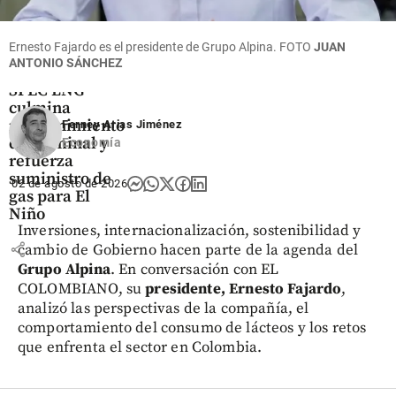
Ernesto Fajardo es el presidente de Grupo Alpina.
FOTO
JUAN
ANTONIO SÁNCHEZ
Economía
SPEC LNG
culmina
mantenimiento
Ferney Arias Jiménez
de terminal y
Economía
refuerza
suministro de
02 de agosto de 2026
gas para El
Niño
Inversiones, internacionalización, sostenibilidad y
share
cambio de Gobierno hacen parte de la agenda del
Grupo Alpina
. En conversación con EL
COLOMBIANO, su
presidente, Ernesto Fajardo
,
analizó las perspectivas de la compañía, el
comportamiento del consumo de lácteos y los retos
que enfrenta el sector en Colombia.