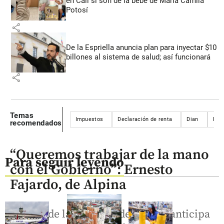
en Cali sí son de la bebé de María Camila
Potosí
share
De la Espriella anuncia plan para inyectar $10
billones al sistema de salud; así funcionará
share
Temas
Impuestos
Declaración de renta
Dian
Fin
recomendados
“Queremos trabajar de la mano
Para seguir leyendo
con el Gobierno”: Ernesto
Fajardo, de Alpina
El líder de la empresa de lácteos anticipa