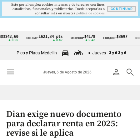
Este portal emplea cookies internas y de terceros con fines
estadísticos, funcionales y publicitarios. Puede aceptarlas o
CONTINUAR
consultar más en nuestra
politica de cookies
2,60
1621,34 pts
$4178
$3697
COLCAP
USD/COP
EUR/COP
DESEMPL
Cintillo
 8.20
▲ 0.67
▲ 0.42
—
de
Pico y Placa Medellín
Jueves
3 y 6
3 y 6
indicadores
económicos
menu
person
search
Jueves
, 6 de Agosto de 2026
Colombia
Dian exige nuevo documento
para declarar renta en 2025:
revise si le aplica