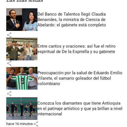
Las más leídas
Del Banco de Talentos llegó Claudia
Benavides, la ministra de Ciencia de
Abelardo: el gabinete está completo
share
Entre cantos y oraciones: así fue el retiro
espiritual de De la Espriella y su gabinete
share
Preocupación por la salud de Eduardo Emilio
Vilarete, el samario goleador del fútbol
colombiano
share
Conozca los diamantes que tiene Antioquia
en el patinaje artístico y que ya brillan a nivel
internacional
share
hace 16 minutos