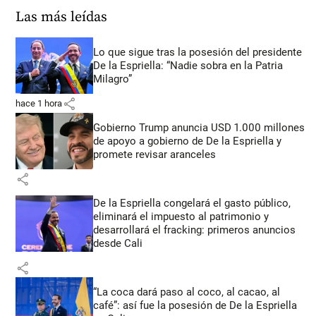
Las más leídas
Lo que sigue tras la posesión del presidente
De la Espriella: “Nadie sobra en la Patria
Milagro”
share
hace 1 hora
Gobierno Trump anuncia USD 1.000 millones
de apoyo a gobierno de De la Espriella y
promete revisar aranceles
share
De la Espriella congelará el gasto público,
eliminará el impuesto al patrimonio y
desarrollará el fracking: primeros anuncios
desde Cali
share
“La coca dará paso al coco, al cacao, al
café”: así fue la posesión de De la Espriella