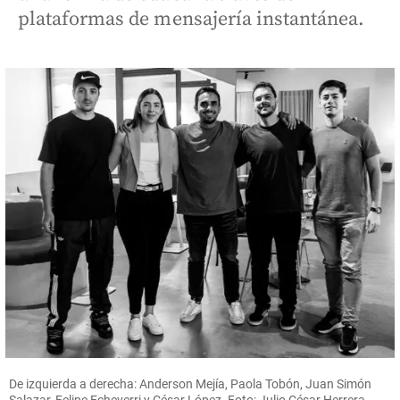
plataformas de mensajería instantánea.
De izquierda a derecha: Anderson Mejía, Paola Tobón, Juan Simón
Salazar, Felipe Echeverri y César López. Foto: Julio César Herrera.