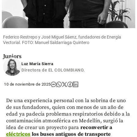
Fútbol
Enner
Valencia es
nuevo
compañero
Federico Restrepo y José Miguel Sáenz, fundadores de Energía
de Villa y
Vectorial. FOTO: Manuel Saldarriaga Quintero
Montero
en Boca
Juniors
Luz María Sierra
share
Directora de EL COLOMBIANO.
10 de noviembre de 2025
De una experiencia personal con la sobrina de uno
de sus fundadores, quien con menos de un año de
edad ya padecía problemas respiratorios debido a la
contaminación atmosférica en Medellín, surgió la
idea de crear un proyecto para
reconvertir a
eléctricos
los buses antiguos de transporte