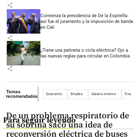
share
Comienza la presidencia de De la Espriella:
así fue el juramento y la imposición de banda
en Cali
share
¿Tiene una patineta o cicla eléctrica? Ojo a
las nuevas reglas para circular en Colombia
share
Temas
Economía
Empleo
Salario mínimo
Finanza
recomendados
De un problema respiratorio de
Para seguir leyendo
su sobrina sacó una idea de
reconversión eléctrica de buses