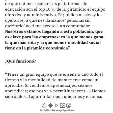
de que quienes usaban sus plataformas de
educación son el top 10 % de la pirámide: el equipo
directivo y administrativo. El público masivo y los
operarios, a quienes llamamos ‘personas sin
escritorio’ no tiene acceso a un computador.
Nosotros estamos llegando a esta población, que
es clave para las empresas: es la que menos gana,
la que más rota y la que menor movilidad social
tiene en la pirámide económica
”.
¿Qué funcionó?
“Tener un gran equipo que le enseñe a uno todo el
tiempo y la mentalidad de mantenerse como un
aprendiz. Si vendemos aprendizajes, seamos
aprendices; eso nos va a permitir crecer (...) Hemos
sido ágiles al agarrar las oportunidades y estamos
abiertos a lo que hay que desarrollar para que los
person
graphic_eq
play_arrow
photo_camera
account_circle
clientes sigan con nosotros”.
Mi Perfil
Pódcast
Reportajes gráficos
Videos
Suscríbete