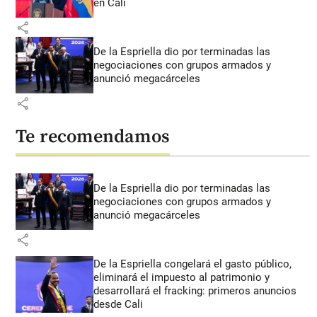
en Cali
share
De la Espriella dio por terminadas las
negociaciones con grupos armados y
anunció megacárceles
share
Te recomendamos
De la Espriella dio por terminadas las
negociaciones con grupos armados y
anunció megacárceles
share
De la Espriella congelará el gasto público,
eliminará el impuesto al patrimonio y
desarrollará el fracking: primeros anuncios
desde Cali