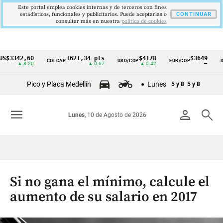
Este portal emplea cookies internas y de terceros con fines
estadísticos, funcionales y publicitarios. Puede aceptarlas o
CONTINUAR
consultar más en nuestra
politica de cookies
342,60
1621,34 pts
$4178
$3649
COLCAP
USD/COP
EUR/COP
DESEM
Cintillo
▲ 8.20
▲ 0.67
▲ 0.42
—
de
Pico y Placa Medellín
Lunes
5 y 8
5 y 8
indicadores
económicos
menu
person
search
Lunes
, 10 de Agosto de 2026
Colombia
Si no gana el mínimo, calcule el
aumento de su salario en 2017