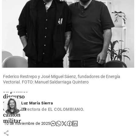
Milagro”
hace 0
share
minutos
Colombia
Así será la
inédita
posesión
Federico Restrepo y José Miguel Sáenz, fundadores de Energía
de De la
Vectorial. FOTO: Manuel Saldarriaga Quintero
Espriella:
su primer
discurso
será
Luz María Sierra
desde un
Directora de EL COLOMBIANO.
cantón
militar
10 de noviembre de 2025
share