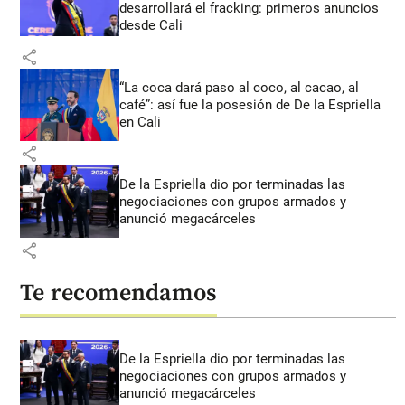
desarrollará el fracking: primeros anuncios
desde Cali
share
“La coca dará paso al coco, al cacao, al
café”: así fue la posesión de De la Espriella
en Cali
share
De la Espriella dio por terminadas las
negociaciones con grupos armados y
anunció megacárceles
share
Te recomendamos
De la Espriella dio por terminadas las
negociaciones con grupos armados y
anunció megacárceles