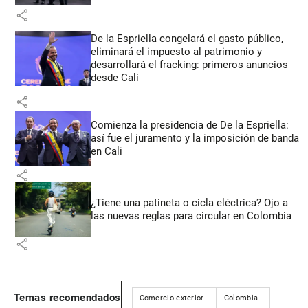
share
De la Espriella congelará el gasto público,
eliminará el impuesto al patrimonio y
desarrollará el fracking: primeros anuncios
desde Cali
share
Comienza la presidencia de De la Espriella:
así fue el juramento y la imposición de banda
en Cali
share
¿Tiene una patineta o cicla eléctrica? Ojo a
las nuevas reglas para circular en Colombia
share
Temas recomendados
Comercio exterior
Colombia