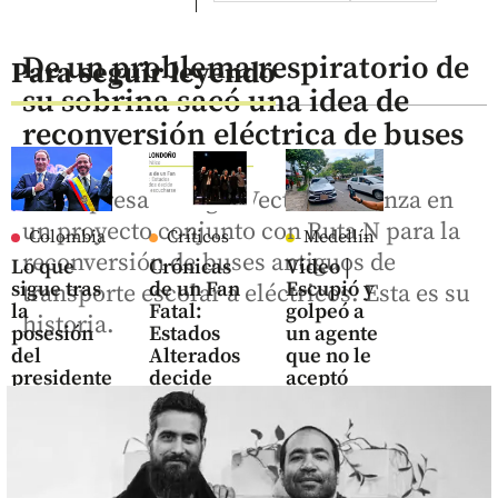
De un problema respiratorio de
Para seguir leyendo
su sobrina sacó una idea de
reconversión eléctrica de buses
La empresa Energía Vectorial avanza en
un proyecto conjunto con Ruta N para la
Colombia
Críticos
Medellín
reconversión de buses antiguos de
Lo que
Crónicas
Video |
sigue tras
de un Fan
Escupió y
transporte escolar a eléctricos. Esta es su
la
Fatal:
golpeó a
historia.
posesión
Estados
un agente
del
Alterados
que no le
presidente
decide
aceptó
De la
volver a
plata para
Espriella:
escucharse
que no lo
“Nadie
multara
share
sobra en
share
la Patria