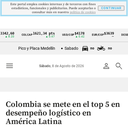
Este portal emplea cookies internas y de terceros con fines
estadísticos, funcionales y publicitarios. Puede aceptarlas o
CONTINUAR
consultar más en nuestra
politica de cookies
,60
1621,34 pts
$4178
$3639
COLCAP
USD/COP
EUR/COP
DESEMPLE
Cintillo
8.20
▲ 0.67
▲ 0.42
—
de
Pico y Placa Medellín
Sabado
no
no
indicadores
económicos
menu
person
search
Sábado
, 8 de Agosto de 2026
Colombia
Colombia se mete en el top 5 en
desempeño logístico en
América Latina