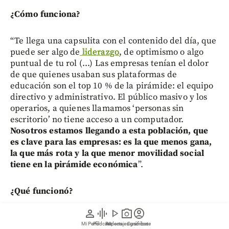
¿Cómo funciona?
“Te llega una capsulita con el contenido del día, que
puede ser algo de
liderazgo
, de optimismo o algo
puntual de tu rol (...) Las empresas tenían el dolor
de que quienes usaban sus plataformas de
educación son el top 10 % de la pirámide: el equipo
directivo y administrativo. El público masivo y los
operarios, a quienes llamamos ‘personas sin
escritorio’ no tiene acceso a un computador.
Nosotros estamos llegando a esta población, que
es clave para las empresas: es la que menos gana,
la que más rota y la que menor movilidad social
tiene en la pirámide económica
”.
¿Qué funcionó?
person
graphic_eq
play_arrow
photo_camera
account_circle
“Tener un gran equipo que le enseñe a uno todo el
Mi Perfil
Pódcast
Reportajes gráficos
Videos
Suscríbete
tiempo y la mentalidad de mantenerse como un