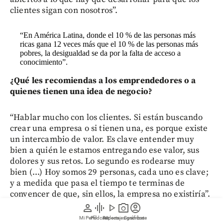
clientes sigan con nosotros”.
“En América Latina, donde el 10 % de las personas más
ricas gana 12 veces más que el 10 % de las personas más
pobres, la desigualdad se da por la falta de acceso a
conocimiento”.
¿Qué les recomiendas a los emprendedores o a
quienes tienen una idea de negocio?
“Hablar mucho con los clientes. Si están buscando
crear una empresa o si tienen una, es porque existe
un intercambio de valor. Es clave entender muy
bien a quién le estamos entregando ese valor, sus
dolores y sus retos. Lo segundo es rodearse muy
bien (...) Hoy somos 29 personas, cada uno es clave;
y a medida que pasa el tiempo te terminas de
convencer de que, sin ellos, la empresa no existiría”.
person
graphic_eq
play_arrow
photo_camera
account_circle
Le puede interesar:
Matt Movilidad, el negocio
Mi Perfil
Pódcast
Reportajes gráficos
Videos
Suscríbete