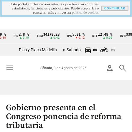
Este portal emplea cookies internas y de terceros con fines
estadísticos, funcionales y publicitarios. Puede aceptarlas o
CONTINUAR
consultar más en nuestra
politica de cookies
2,8 %
$4178,23
5,81 %
12,48 %
$386,12
PIB
TRM
IPC
DTF
UVR
Cintillo
▲ 0.10
▲ 0.42
▼ 0.12
▲ 0.05
▲ 0.
de
Pico y Placa Medellín
Sabado
no
no
indicadores
económicos
menu
person
search
Sábado
, 8 de Agosto de 2026
Colombia
Gobierno presenta en el
Congreso ponencia de reforma
tributaria