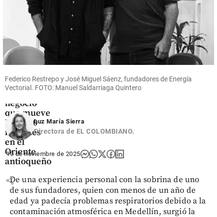
Oriente
Antioqueño
Flores que
cruzan el
Federico Restrepo y José Miguel Sáenz, fundadores de Energía
cielo: así
Vectorial. FOTO: Manuel Saldarriaga Quintero
es el
negocio
que mueve
US$ 380
Luz María Sierra
millones
Directora de EL COLOMBIANO.
en el
Oriente
10 de noviembre de 2025
antioqueño
De una experiencia personal con la sobrina de uno
share
de sus fundadores, quien con menos de un año de
edad ya padecía problemas respiratorios debido a la
contaminación atmosférica en Medellín, surgió la