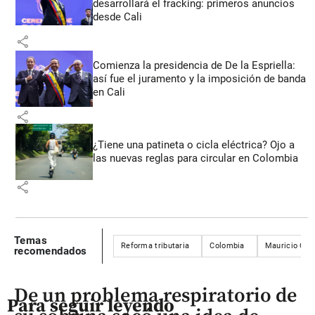
desarrollará el fracking: primeros anuncios
desde Cali
share
Comienza la presidencia de De la Espriella:
así fue el juramento y la imposición de banda
en Cali
share
¿Tiene una patineta o cicla eléctrica? Ojo a
las nuevas reglas para circular en Colombia
share
Temas
Reforma tributaria
Colombia
Mauricio Cár
recomendados
De un problema respiratorio de
Para seguir leyendo