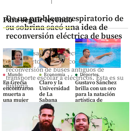
De un problema respiratorio de
Para seguir leyendo
su sobrina sacó una idea de
reconversión eléctrica de buses
La empresa Energía Vectorial avanza en
un proyecto conjunto con Ruta N para la
reconversión de buses antiguos de
Mundo
Economía
Deportes
transporte escolar a eléctricos. Esta es su
En Grecia
Claro y la
Gustavo Sánchez
historia.
encontraron
Universidad
brilla con un oro
muerta a
de La
para la natación
una mujer
Sabana
artística de
en una
abren 160
Colombia en
maleta: hay
cupos para
Juegos
capturado
que jóvenes
Centroamericanos
consigan su
share
share
primer