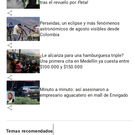
tras el revuelo por
Petal
share
Perseidas, un eclipse y más fenómenos
astronómicos de agosto visibles desde
Colombia
share
¿Le alcanza para una hamburguesa triple?
Una primera cita en Medellín ya cuesta entre
$100.000 y $150.000
share
Minuto a minuto: así asesinaron a
empresario aguacatero en mall de Envigado
share
Temas recomendados