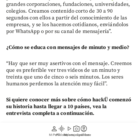
grandes corporaciones, fundaciones, universidades,
colegios. Creamos contenido corto de 30 a 90
segundos con ellos a partir del conocimiento de las
empresas, y se los hacemos cotidianos, enviándolos
por WhatsApp o por su canal de mensajería”.
¿Cómo se educa con mensajes de minuto y medio?
“Hay que ser muy asertivos con el mensaje. Creemos
que es preferible ver tres videos de un minuto y
treinta que uno de cinco o seis minutos. Los seres
humanos perdemos la atención muy fácil”.
Si quiere conocer más sobre cómo hackÜ comenzó
su historia hasta llegar a 10 países, vea la
entrevista completa a continuación.
person
graphic_eq
play_arrow
photo_camera
account_circle
Mi Perfil
Pódcast
Reportajes gráficos
Videos
Suscríbete