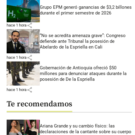
Grupo EPM generó ganancias de $3,2 billones
durante el primer semestre de 2026
share
hace 1 hora
“No se acredita amenaza grave”: Congreso
defiende ante Tribunal la posesión de
Abelardo de la Espriella en Cali
share
hace 1 hora
Gobernación de Antioquia ofreció $50
millones para denunciar ataques durante la
posesión de De la Espriella
share
hace 1 hora
Te recomendamos
Ariana Grande y su cambio físico: las
declaraciones de la cantante sobre su cuerpo