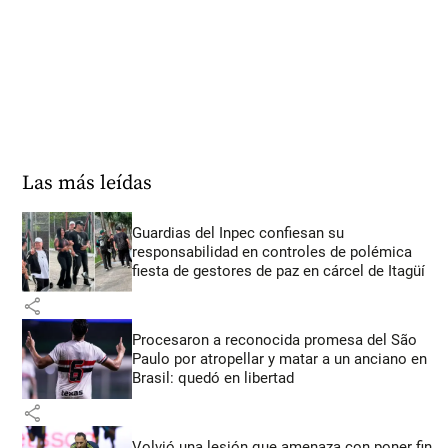
Las más leídas
Guardias del Inpec confiesan su
responsabilidad en controles de polémica
fiesta de gestores de paz en cárcel de Itagüí
share
Procesaron a reconocida promesa del São
Paulo por atropellar y matar a un anciano en
Brasil: quedó en libertad
share
Volvió una lesión que amenaza con poner fin