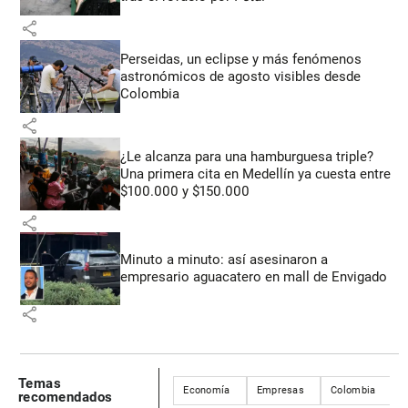
share
Perseidas, un eclipse y más fenómenos
astronómicos de agosto visibles desde
Colombia
share
¿Le alcanza para una hamburguesa triple?
Una primera cita en Medellín ya cuesta entre
$100.000 y $150.000
share
Minuto a minuto: así asesinaron a
empresario aguacatero en mall de Envigado
share
Temas
Economía
Empresas
Colombia
recomendados