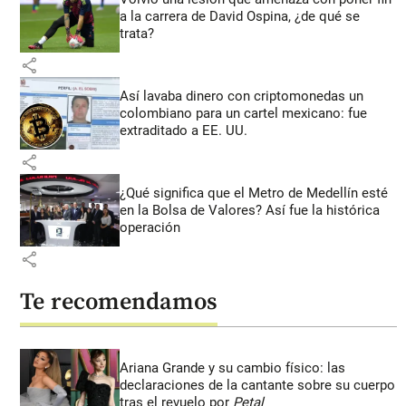
a la carrera de David Ospina, ¿de qué se
trata?
share
Así lavaba dinero con criptomonedas
un
colombiano para un cartel mexicano: fue
extraditado a EE. UU.
share
¿Qué significa que el Metro de Medellín esté
en la Bolsa de Valores? Así fue la histórica
operación
share
Te recomendamos
Ariana Grande y su cambio físico: las
declaraciones de la cantante sobre su cuerpo
tras el revuelo por
Petal