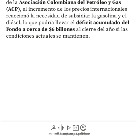
de la
Asociación Colombiana del Petróleo y Gas
(ACP)
, el incremento de los precios internacionales
reaccionó la necesidad de subsidiar la gasolina y el
diésel, lo que podría llevar el
déficit acumulado del
Fondo a cerca de $6 billones
al cierre del año si las
condiciones actuales se mantienen.
person
graphic_eq
play_arrow
photo_camera
account_circle
Mi Perfil
Pódcast
Reportajes gráficos
Videos
Suscríbete