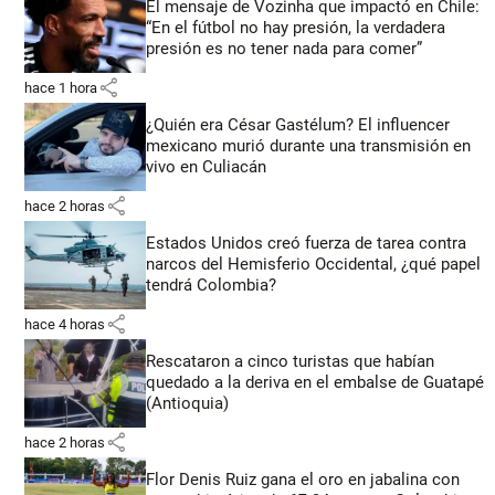
El mensaje de Vozinha que impactó en Chile:
“En el fútbol no hay presión, la verdadera
presión es no tener nada para comer”
share
hace 1 hora
¿Quién era César Gastélum? El influencer
mexicano murió durante una transmisión en
vivo en Culiacán
share
hace 2 horas
Estados Unidos creó fuerza de tarea contra
narcos del Hemisferio Occidental, ¿qué papel
tendrá Colombia?
share
hace 4 horas
Rescataron a cinco turistas que habían
quedado a la deriva en el embalse de Guatapé
(Antioquia)
share
hace 2 horas
Flor Denis Ruiz gana el oro en jabalina con