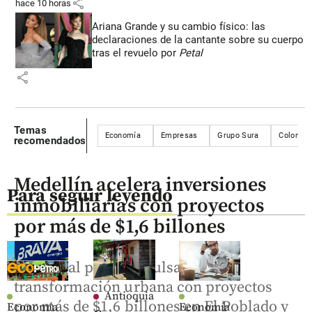
share
hace 10 horas
Ariana Grande y su cambio físico: las
declaraciones de la cantante sobre su cuerpo
tras el revuelo por
Petal
share
Temas
Economía
Empresas
Grupo Sura
Colombi
recomendados
Medellín acelera inversiones
Para seguir leyendo
inmobiliarias con proyectos
por más de $1,6 billones
La capital paisa impulsa su
transformación urbana con proyectos
Antioquia
por más de $1,6 billones en El Poblado y
Economía
Economía