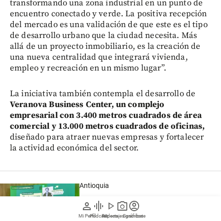
transformando una zona industrial en un punto de
encuentro conectado y verde. La positiva recepción
del mercado es una validación de que este es el tipo
de desarrollo urbano que la ciudad necesita. Más
allá de un proyecto inmobiliario, es la creación de
una nueva centralidad que integrará vivienda,
empleo y recreación en un mismo lugar”.
La iniciativa también contempla el desarrollo de
Veranova Business Center, un complejo
empresarial con 3.400 metros cuadrados de área
comercial y 13.000 metros cuadrados de oficinas,
diseñado para atraer nuevas empresas y fortalecer
la actividad económica del sector.
Antioquia
Los retos de Oriente se analizaron en
person
graphic_eq
play_arrow
photo_camera
account_circle
foro de EL COLOMBANO: región
Mi Perfil
Pódcast
Reportajes gráficos
Videos
Suscríbete
duplicará su población antes de 50