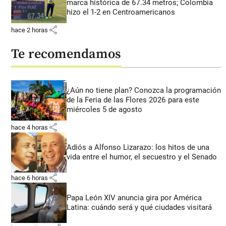
marca histórica de 67.34 metros; Colombia
hizo el 1-2 en Centroamericanos
share
hace 2 horas
Te recomendamos
¿Aún no tiene plan? Conozca la programación
de la Feria de las Flores 2026 para este
miércoles 5 de agosto
share
hace 4 horas
Adiós a Alfonso Lizarazo: los hitos de una
vida entre el humor, el secuestro y el Senado
share
hace 6 horas
Papa León XIV anuncia gira por América
Latina: cuándo será y qué ciudades visitará