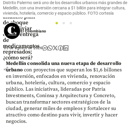
Distrito Palermo será uno de los desarrollos urbanos más grandes de
MinSalud
Medellín, con una inversión cercana a $1 billón para integrar cultura,
designada
vivienda, hotelería, comercio y espacio público. FOTO cortesía
anunció plan
de choque
1
2
3
para aliviar
El Colombiano
citas y entrega
de
medicamentos
05 de agosto de 2026
represados;
¿cómo será?
Medellín consolida una nueva etapa de desarrollo
share
urbano
con proyectos que superan los $1,6 billones
en inversión, enfocados en vivienda, renovación
urbana, hotelería, cultura, comercio y espacio
público. Las iniciativas, lideradas por Patria
Investments, Coninsa y Arquitectura y Concreto,
buscan transformar sectores estratégicos de la
ciudad, generar miles de empleos y fortalecer su
atractivo como destino para vivir, invertir y hacer
negocios.