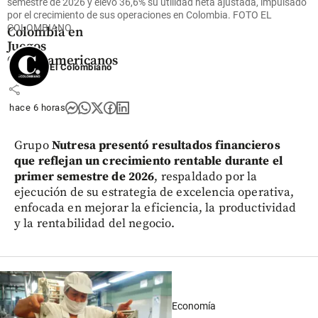
para la natación
semestre de 2026 y elevó 36,6% su utilidad neta ajustada, impulsado
por el crecimiento de sus operaciones en Colombia. FOTO EL
artística de
COLOMBIANO
Colombia en
Juegos
Centroamericanos
El Colombiano
share
hace 6 horas
Grupo
Nutresa presentó resultados financieros
que reflejan un crecimiento rentable durante el
primer semestre de 2026
, respaldado por la
ejecución de su estrategia de excelencia operativa,
enfocada en mejorar la eficiencia, la productividad
y la rentabilidad del negocio.
Economía