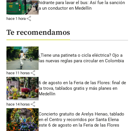
hidrante para lavar el bus: Así fue la sanción
a un conductor en Medellín
share
hace 1 hora
Te recomendamos
¿Tiene una patineta o cicla eléctrica? Ojo a
las nuevas reglas para circular en Colombia
share
hace 11 horas
6 de agosto en la Feria de las Flores: final de
la trova, tablados gratis y más planes en
Medellín
share
hace 14 horas
Concierto gratuito de Arelys Henao, tablado
en el Centro y recorridos por Santa Elena
este 6 de agosto en la Feria de las Flores