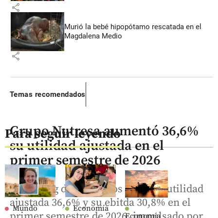
share
Murió la bebé hipopótamo rescatada en el
Magdalena Medio
share
Temas recomendados
Grupo Nutresa aumentó 36,6%
Para seguir leyendo
su utilidad ajustada en el
primer semestre de 2026
El holding de alimentos elevó su utilidad
ajustada 36,6% y su ebitda 30,8% en el
Mundo
Economía
primer semestre de 2026, impulsado por
Economía