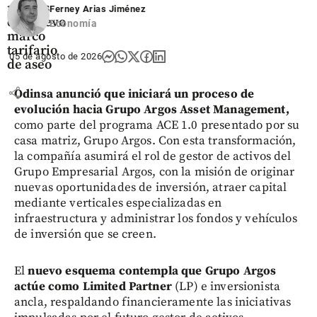
riesgos
Ferney Arias Jiménez
del nuevo
Economía
marco
tarifario
05 de agosto de 2026
de aseo
share
Odinsa anunció que iniciará un proceso de
evolución hacia Grupo Argos Asset Management,
como parte del programa ACE 1.0 presentado por su
casa matriz, Grupo Argos. Con esta transformación,
la compañía asumirá el rol de gestor de activos del
Grupo Empresarial Argos, con la misión de originar
nuevas oportunidades de inversión, atraer capital
mediante verticales especializadas en
infraestructura y administrar los fondos y vehículos
de inversión que se creen.
El
nuevo esquema contempla que Grupo Argos
actúe como Limited Partner
(LP) e inversionista
ancla, respaldando financieramente las iniciativas