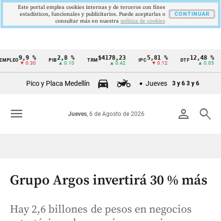
Este portal emplea cookies internas y de terceros con fines
estadísticos, funcionales y publicitarios. Puede aceptarlas o
CONTINUAR
consultar más en nuestra
politica de cookies
9,9 %
2,8 %
$4178,23
5,81 %
12,48 %
O
PIB
TRM
IPC
DTF
UVR
Cintillo
▼ 0.30
▲ 0.10
▲ 0.42
▼ 0.12
▲ 0.05
de
Pico y Placa Medellín
Jueves
3 y 6
3 y 6
indicadores
económicos
menu
person
search
Jueves
, 6 de Agosto de 2026
Colombia
Grupo Argos invertirá 30 % más
Hay 2,6 billones de pesos en negocios