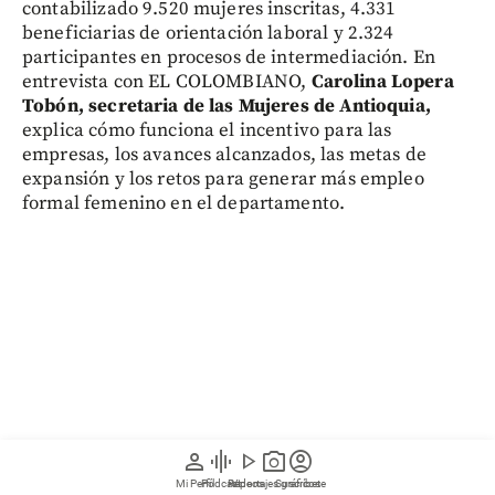
contabilizado 9.520 mujeres inscritas, 4.331
beneficiarias de orientación laboral y 2.324
participantes en procesos de intermediación. En
entrevista con EL COLOMBIANO,
Carolina Lopera
Tobón, secretaria de las Mujeres de Antioquia,
explica cómo funciona el incentivo para las
empresas, los avances alcanzados, las metas de
expansión y los retos para generar más empleo
formal femenino en el departamento.
person
graphic_eq
play_arrow
photo_camera
account_circle
Mi Perfil
Pódcast
Reportajes gráficos
Videos
Suscríbete