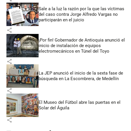
Sale a la luz la razón por la que las víctimas
del caso contra Jorge Alfredo Vargas no
participarán en el juicio
share
¡Por fin! Gobernador de Antioquia anunció el
inicio de instalación de equipos
electromecánicos en Túnel del Toyo
share
La JEP anunció el inicio de la sexta fase de
búsqueda en La Escombrera, de Medellín
share
El Museo del Fútbol abre las puertas en el
Solar del Águila
share