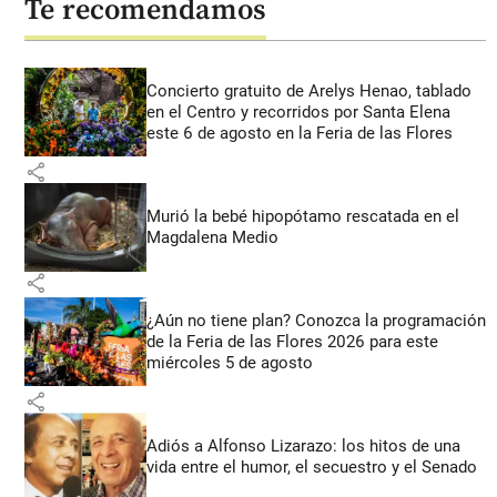
Te recomendamos
Concierto gratuito de Arelys Henao, tablado
en el Centro y recorridos por Santa Elena
este 6 de agosto en la Feria de las Flores
share
Murió la bebé hipopótamo rescatada en el
Magdalena Medio
share
¿Aún no tiene plan? Conozca la programación
de la Feria de las Flores 2026 para este
miércoles 5 de agosto
share
Adiós a Alfonso Lizarazo: los hitos de una
vida entre el humor, el secuestro y el Senado