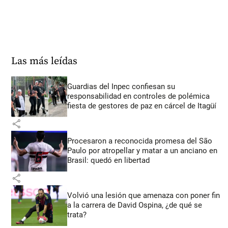
Las más leídas
Guardias del Inpec confiesan su
responsabilidad en controles de polémica
fiesta de gestores de paz en cárcel de Itagüí
share
Procesaron a reconocida promesa del São
Paulo por atropellar y matar a un anciano en
Brasil: quedó en libertad
share
Volvió una lesión que amenaza con poner fin
a la carrera de David Ospina, ¿de qué se
trata?