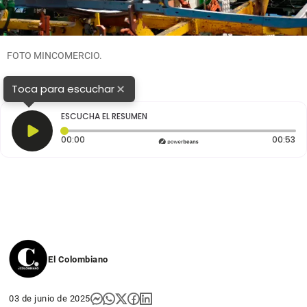
FOTO MINCOMERCIO.
×
Toca para escuchar
ESCUCHA EL RESUMEN
Tiempo transcurrido: 0 segundos
Du
00:00
00:53
El Colombiano
03 de junio de 2025