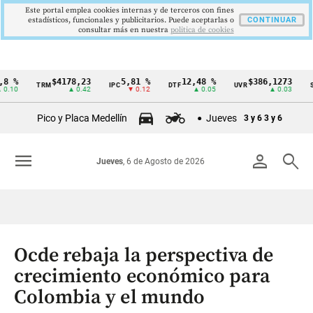
Este portal emplea cookies internas y de terceros con fines
estadísticos, funcionales y publicitarios. Puede aceptarlas o
CONTINUAR
consultar más en nuestra
politica de cookies
$4178,23
5,81 %
12,48 %
$386,1273
$
TRM
IPC
DTF
UVR
SMMLV
Cintillo
▲ 0.42
▼ 0.12
▲ 0.05
▲ 0.03
de
Pico y Placa Medellín
Jueves
3 y 6
3 y 6
indicadores
económicos
menu
person
search
Jueves
, 6 de Agosto de 2026
Colombia
Ocde rebaja la perspectiva de
crecimiento económico para
Colombia y el mundo