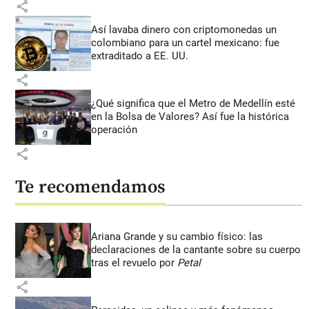
share
Así lavaba dinero con criptomonedas
un
colombiano para un cartel mexicano: fue
extraditado a EE. UU.
share
¿Qué significa que el Metro de Medellín esté
en la Bolsa de Valores? Así fue la histórica
operación
share
Te recomendamos
Ariana Grande y su cambio físico: las
declaraciones de la cantante sobre su cuerpo
tras el revuelo por
Petal
share