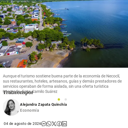
share
Fútbol
Video |
Locura por
Mohamed
Salah en
Turquía; así
recibieron
Aunque el turismo sostiene buena parte de la economía de Necoclí,
al nuevo
sus restaurantes, hoteles, artesanos, guías y demás prestadores de
jugador del
servicios operaban de forma aislada, sin una oferta turística
Trabzonspor
integrada. Foto: Camilo Suárez
1
2
share
Alejandra Zapata Quinchía
Economía
04 de agosto de 2026