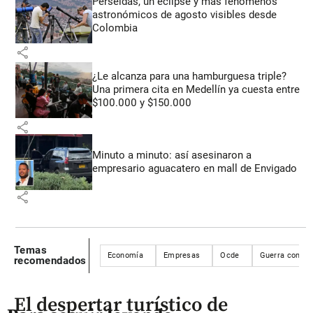
Perseidas, un eclipse y más fenómenos
astronómicos de agosto visibles desde
Colombia
share
¿Le alcanza para una hamburguesa triple?
Una primera cita en Medellín ya cuesta entre
$100.000 y $150.000
share
Minuto a minuto: así asesinaron a
empresario aguacatero en mall de Envigado
share
Temas
Economía
Empresas
Ocde
Guerra comerc
recomendados
El despertar turístico de