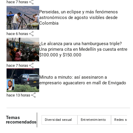
share
hace 7 horas
Perseidas, un eclipse y más fenómenos
astronómicos de agosto visibles desde
Colombia
share
hace 6 horas
¿Le alcanza para una hamburguesa triple?
Una primera cita en Medellín ya cuesta entre
$100.000 y $150.000
share
hace 7 horas
Minuto a minuto: así asesinaron a
empresario aguacatero en mall de Envigado
share
hace 13 horas
Temas
Diversidad sexual
Entretenimiento
Redes soci
recomendados