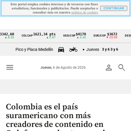
Este portal emplea cookies internas y de terceros con fines
estadísticos, funcionales y publicitarios. Puede aceptarlas o
CONTINUAR
consultar más en nuestra
politica de cookies
60
1621,34 pts
$4178
$3672
COLCAP
USD/COP
EUR/COP
DESEMPLE
Cintillo
.20
▲ 0.67
▲ 0.42
▼ 25.00
de
Pico y Placa Medellín
Jueves
3 y 6
3 y 6
indicadores
económicos
menu
person
search
Jueves
, 6 de Agosto de 2026
Colombia
Colombia es el país
suramericano con más
creadores de contenido en