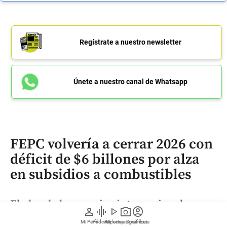
Regístrate a nuestro newsletter
Únete a nuestro canal de Whatsapp
FEPC volvería a cerrar 2026 con
déficit de $6 billones por alza
en subsidios a combustibles
El alza de los precios internacionales
person
graphic_eq
play_arrow
photo_camera
account_circle
reactivó la presión sobre el Fondo de
Mi Perfil
Pódcast
Reportajes gráficos
Videos
Suscríbete