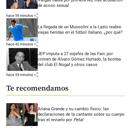
Vargas habla por primera vez tras acusación
de acoso sexual
share
hace 59 minutos
La llegada de un Mussolini a la Lazio reabre
viejas heridas en el fútbol italiano, ¿por qué?
share
hace 45 minutos
JEP imputa a 27 exjefes de las Farc por
crimen de Álvaro Gómez Hurtado, la bomba
del club El Nogal y otros casos
share
hace 55 minutos
Te recomendamos
Ariana Grande y su cambio físico: las
declaraciones de la cantante sobre su cuerpo
tras el revuelo por
Petal