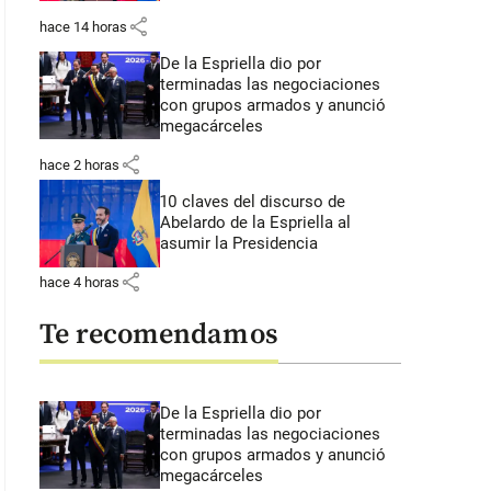
share
hace 14 horas
De la Espriella dio por
terminadas las negociaciones
con grupos armados y anunció
megacárceles
share
hace 2 horas
10 claves del discurso de
Abelardo de la Espriella al
asumir la Presidencia
share
hace 4 horas
Te recomendamos
De la Espriella dio por
terminadas las negociaciones
con grupos armados y anunció
megacárceles