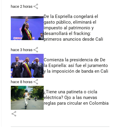
share
hace 2 horas
De la Espriella congelará el
gasto público, eliminará el
impuesto al patrimonio y
desarrollará el fracking:
primeros anuncios desde Cali
share
hace 3 horas
Comienza la presidencia de De
la Espriella: así fue el juramento
y la imposición de banda en Cali
share
hace 8 horas
¿Tiene una patineta o cicla
eléctrica? Ojo a las nuevas
reglas para circular en Colombia
share