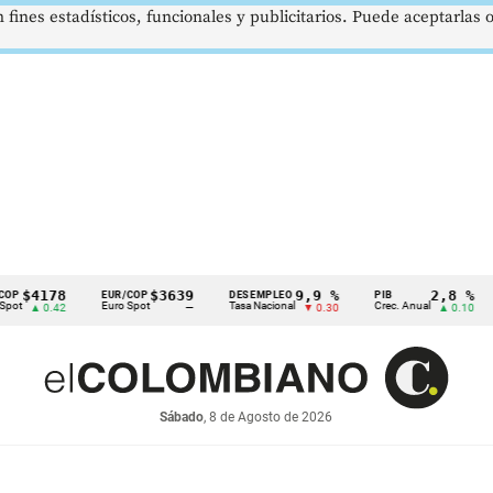
 fines estadísticos, funcionales y publicitarios. Puede aceptarlas
178
$3639
9,9 %
2,8 %
EUR/COP
DESEMPLEO
PIB
TRM
Euro Spot
Tasa Nacional
Crec. Anual
Tasa
0.42
—
▼ 0.30
▲ 0.10
Sábado
, 8 de Agosto de 2026