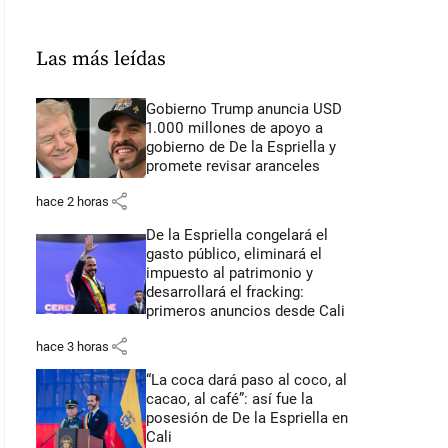
Las más leídas
Gobierno Trump anuncia USD
1.000 millones de apoyo a
gobierno de De la Espriella y
promete revisar aranceles
share
hace 2 horas
De la Espriella congelará el
gasto público, eliminará el
impuesto al patrimonio y
desarrollará el fracking:
primeros anuncios desde Cali
share
hace 3 horas
“La coca dará paso al coco, al
cacao, al café”: así fue la
posesión de De la Espriella en
Cali