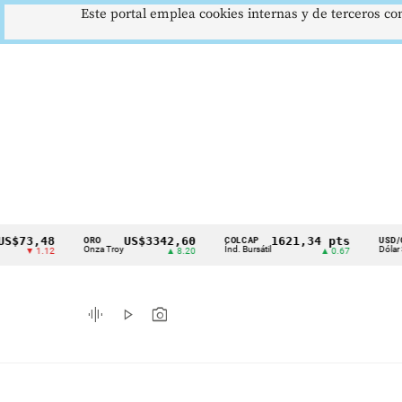
Este portal emplea cookies internas y de terceros con
,48
US$3342,60
1621,34 pts
$4
ORO
COLCAP
USD/COP
Cintillo
Onza Troy
Índ. Bursátil
Dólar Spot
1.12
▲ 8.20
▲ 0.67
▲ 
de
indicadores
graphic_eq
play_arrow
photo_camera
económicos
Colombia