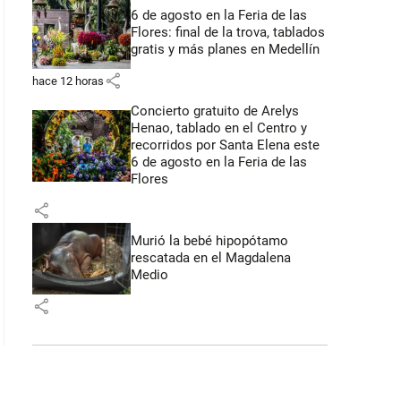
6 de agosto en la Feria de las
Flores: final de la trova, tablados
gratis y más planes en Medellín
share
hace 12 horas
Concierto gratuito de Arelys
Henao, tablado en el Centro y
recorridos por Santa Elena este
6 de agosto en la Feria de las
Flores
share
Murió la bebé hipopótamo
rescatada en el Magdalena
Medio
share