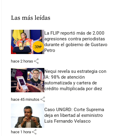
Las más leídas
La FLIP reportó más de 2.000
agresiones contra periodistas
durante el gobierno de Gustavo
Petro
share
hace 2 horas
Nequi revela su estrategia con
IA: 98% de atención
automatizada y cartera de
crédito multiplicada por diez
share
hace 45 minutos
Caso UNGRD: Corte Suprema
deja en libertad al exministro
Luis Fernando Velasco
share
hace 1 hora