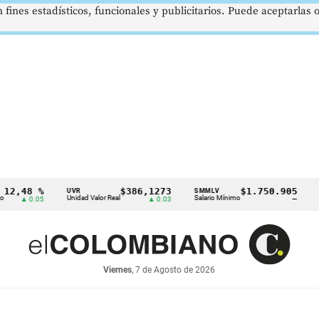
 fines estadísticos, funcionales y publicitarios. Puede aceptarlas
48 %
$386,1273
$1.750.905
UVR
SMMLV
BRENT
Unidad Valor Real
Salario Mínimo
Petróle
 0.05
▲ 0.03
—
Viernes
, 7 de Agosto de 2026