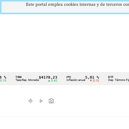
Este portal emplea cookies internas y de terceros con
$4178,23
5,81 %
12,
TRM
IPC
DTF
Cintillo
Tasa Rep. Moneda
Inflación anual
Dep. Término Fijo
▲ 0.42
▼ 0.12
▲
de
indicadores
graphic_eq
play_arrow
photo_camera
económicos
Colombia