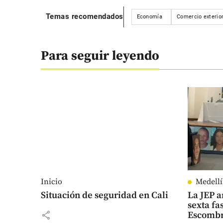
Temas recomendados
Economía
Comercio exterio
Para seguir leyendo
Inicio
Medell
Situación de seguridad en Cali
La JEP a
sexta fa
share
Escombr