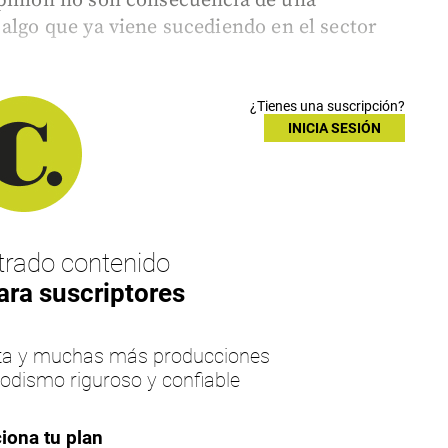
opinión no son consecuencia de una
 algo que ya viene sucediendo en el sector
¿Tienes una suscripción?
INICIA SESIÓN
rado contenido
ara suscriptores
esta y muchas más producciones
iodismo riguroso y confiable
iona tu plan