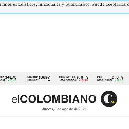
 fines estadísticos, funcionales y publicitarios. Puede aceptarlas
4178
$3697
9,9 %
2,8 %
EUR/COP
DESEMPLEO
PIB
TR
Euro Spot
Tasa Nacional
Crec. Anual
Tasa
 0.42
—
▼ 0.30
▲ 0.10
Jueves
, 6 de Agosto de 2026