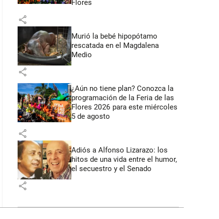
Flores
share
Murió la bebé hipopótamo
rescatada en el Magdalena
Medio
share
¿Aún no tiene plan? Conozca la
programación de la Feria de las
Flores 2026 para este miércoles
5 de agosto
share
Adiós a Alfonso Lizarazo: los
hitos de una vida entre el humor,
el secuestro y el Senado
share