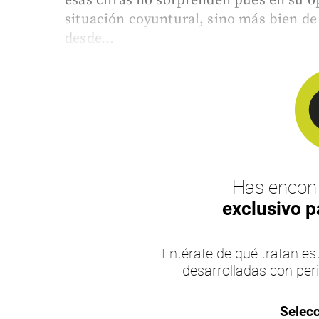
esas cifras no sorprenden pues en su 
situación coyuntural, sino más bien de
desde...
Has encont
exclusivo p
Entérate de qué tratan 
desarrolladas con per
Selecc