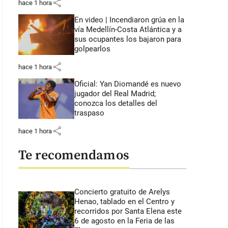
share
hace 1 hora
En video | Incendiaron grúa en la
vía Medellín-Costa Atlántica y a
sus ocupantes los bajaron para
golpearlos
share
hace 1 hora
Oficial: Yan Diomandé es nuevo
jugador del Real Madrid;
conozca los detalles del
traspaso
share
hace 1 hora
Te recomendamos
Concierto gratuito de Arelys
Henao, tablado en el Centro y
recorridos por Santa Elena este
6 de agosto en la Feria de las