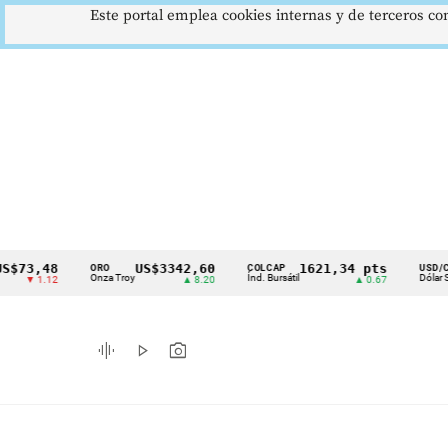
Este portal emplea cookies internas y de terceros con
3,48
US$3342,60
1621,34 pts
$
ORO
COLCAP
USD/COP
Cintillo
Onza Troy
Índ. Bursátil
Dólar Spot
 1.12
▲ 8.20
▲ 0.67
▲
de
indicadores
graphic_eq
play_arrow
photo_camera
económicos
Colombia