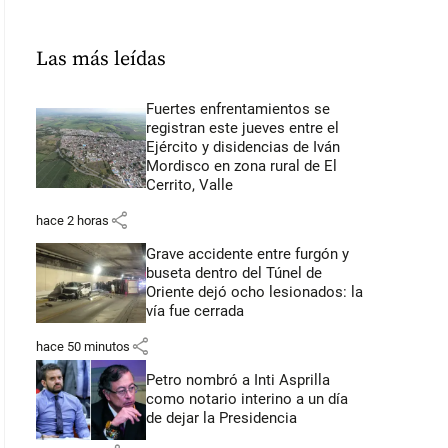
Las más leídas
Fuertes enfrentamientos se
registran este jueves entre el
Ejército y disidencias de Iván
Mordisco en zona rural de El
Cerrito, Valle
share
hace 2 horas
Grave accidente entre furgón y
buseta dentro del Túnel de
Oriente dejó ocho lesionados: la
vía fue cerrada
share
hace 50 minutos
Petro nombró a Inti Asprilla
como notario interino a un día
de dejar la Presidencia