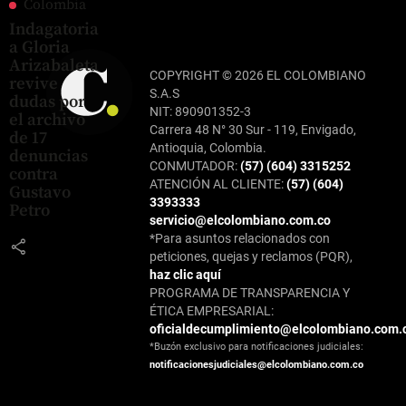
Colombia
Indagatoria
a Gloria
Arizabaleta
COPYRIGHT © 2026 EL COLOMBIANO
revive
S.A.S
dudas por
NIT: 890901352-3
el archivo
Carrera 48 N° 30 Sur - 119, Envigado,
de 17
Antioquia, Colombia.
denuncias
CONMUTADOR:
(57) (604) 3315252
contra
ATENCIÓN AL CLIENTE:
(57) (604)
Gustavo
3393333
Petro
servicio@elcolombiano.com.co
*Para asuntos relacionados con
share
peticiones, quejas y reclamos (PQR),
haz clic aquí
PROGRAMA DE TRANSPARENCIA Y
ÉTICA EMPRESARIAL:
oficialdecumplimiento@elcolombiano.com.
*Buzón exclusivo para notificaciones judiciales:
notificacionesjudiciales@elcolombiano.com.co