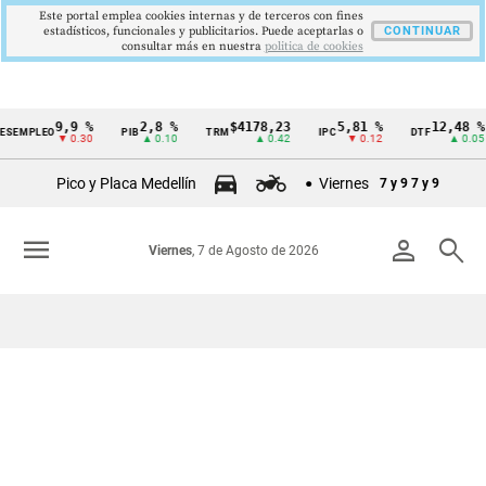
Este portal emplea cookies internas y de terceros con fines
estadísticos, funcionales y publicitarios. Puede aceptarlas o
CONTINUAR
consultar más en nuestra
politica de cookies
9,9 %
2,8 %
$4178,23
5,81 %
12,48 %
SEMPLEO
PIB
TRM
IPC
DTF
Cintillo
▼ 0.30
▲ 0.10
▲ 0.42
▼ 0.12
▲ 0.05
de
Pico y Placa Medellín
Viernes
7 y 9
7 y 9
indicadores
económicos
menu
person
search
Viernes
, 7 de Agosto de 2026
Colombia