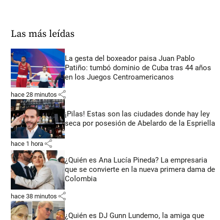
Las más leídas
La gesta del boxeador paisa Juan Pablo
Patiño: tumbó dominio de Cuba tras 44 años
en los Juegos Centroamericanos
share
hace 28 minutos
¡Pilas! Estas son las ciudades donde hay ley
seca por posesión de Abelardo de la Espriella
share
hace 1 hora
¿Quién es Ana Lucía Pineda? La empresaria
que se convierte en la nueva primera dama de
Colombia
share
hace 38 minutos
¿Quién es DJ Gunn Lundemo, la amiga que