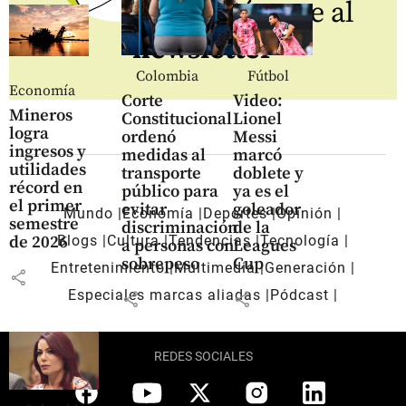
Regístrate al
newsletter
Colombia
Fútbol
Economía
Corte
Video:
Mineros
Constitucional
Lionel
logra
ordenó
Messi
ingresos y
medidas al
marcó
utilidades
transporte
doblete y
récord en
público para
ya es el
el primer
evitar
goleador
Mundo
Economía
Deportes
Opinión
semestre
discriminación
de la
de 2026
Blogs
Cultura
Tendencias
Tecnología
a personas con
Leagues
sobrepeso
Cup
Entretenimiento
Multimedia
Generación
share
Especiales marcas aliadas
Pódcast
share
share
REDES SOCIALES