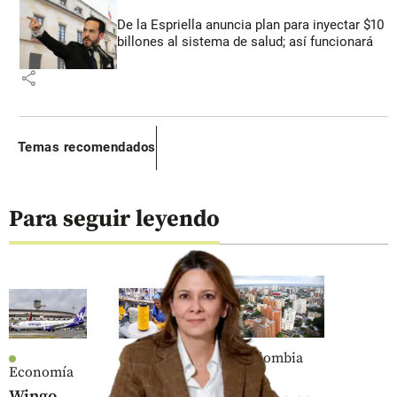
De la Espriella anuncia plan para inyectar $10
billones al sistema de salud; así funcionará
share
Temas recomendados
Para seguir leyendo
Colombia
Economía
Economía
Calor
Wingo
Mujeres