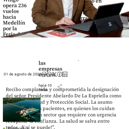
extremo en
opera 236
lideran el
la costa
vuelos
55% de
Caribe:
hacia
las
Barranquilla
Medellín
MiPymes
alcanza los
por la
en
35°C y
Feria de
Colombia,
aumenta el
las Flores
pero
consumo de
pierden
energía
share
poder
cuando
share
las
empresas
crecen
01 de agosto de 2026
hace 10
share
Recibo complacida y comprometida la designación
horas
del señor Presidente Abelardo De La Espriella como
ministra de Salud y Protección Social. La asumo
pensando en los pacientes, en quienes los cuidan
cada día y en un sector que requiere con urgencia
recuperar la confianza. La salud se salva entre
todos. ¡Y sí se puede!”.
Economía