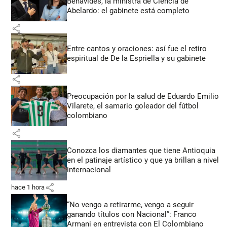
Benavides, la ministra de Ciencia de
Abelardo: el gabinete está completo
share
Entre cantos y oraciones: así fue el retiro
espiritual de De la Espriella y su gabinete
share
Preocupación por la salud de Eduardo Emilio
Vilarete, el samario goleador del fútbol
colombiano
share
Conozca los diamantes que tiene Antioquia
en el patinaje artístico y que ya brillan a nivel
internacional
share
hace 1 hora
“No vengo a retirarme, vengo a seguir
ganando títulos con Nacional”: Franco
Armani en entrevista con El Colombiano