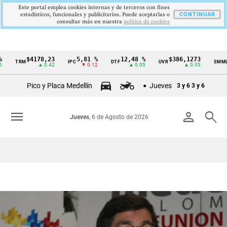
Este portal emplea cookies internas y de terceros con fines
estadísticos, funcionales y publicitarios. Puede aceptarlas o
CONTINUAR
consultar más en nuestra
politica de cookies
$4178,23
5,81 %
12,48 %
$386,1273
$
TRM
IPC
DTF
UVR
SMMLV
Cintillo
▲ 0.42
▼ 0.12
▲ 0.05
▲ 0.03
de
Pico y Placa Medellín
Jueves
3 y 6
3 y 6
indicadores
económicos
menu
person
search
Jueves
, 6 de Agosto de 2026
Colombia