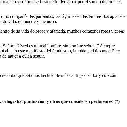
o mágico y sonoro, selló su definitivo amor por el sonido de bronces,
 como compañía, las parrandas, las lágrimas en las tarimas, los aplausos
o, de vida, de muerte y memoria.
s dentro de su vida dolorosa y afamada, muchos corazones rotos y copas
ón Señor: “Usted es un mal hombre, sin nombre señor...” Siempre
 mi abuelo este manifiesto del feminismo, la rabia y el desamor. Pero
a de mujer a quien seguir.
 recordar que estamos hechos, de música, tripas, sudor y corazón.
ortografía, puntuación y otras que consideren pertinentes. (*)