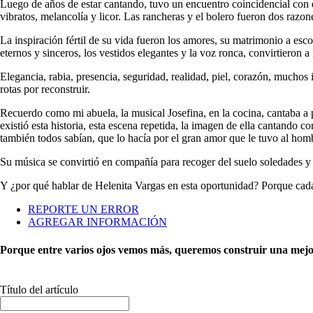
Luego de años de estar cantando, tuvo un encuentro coincidencial con el
vibratos, melancolía y licor. Las rancheras y el bolero fueron dos razo
La inspiración fértil de su vida fueron los amores, su matrimonio a esc
eternos y sinceros, los vestidos elegantes y la voz ronca, convirtieron
Elegancia, rabia, presencia, seguridad, realidad, piel, corazón, mucho
rotas por reconstruir.
Recuerdo como mi abuela, la musical Josefina, en la cocina, cantaba 
existió esta historia, esta escena repetida, la imagen de ella cantando 
también todos sabían, que lo hacía por el gran amor que le tuvo al hom
Su música se convirtió en compañía para recoger del suelo soledades y
Y ¿por qué hablar de Helenita Vargas en esta oportunidad? Porque cada 
REPORTE UN ERROR
AGREGAR INFORMACIÓN
Porque entre varios ojos vemos más, queremos construir una mejor 
Título del artículo