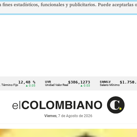
 fines estadísticos, funcionales y publicitarios. Puede aceptarlas
12,48 %
$386,1273
$1.750.905
UVR
SMMLV
ijo
Unidad Valor Real
Salario Mínimo
▲ 0.05
▲ 0.03
—
Viernes
, 7 de Agosto de 2026