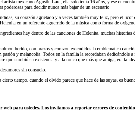
 artista mexicano Agustín Lara, ella solo tenía 16 años, y ese encuentr
nes poderosas para decidir nunca más bajar de un escenario.
ondidas, su corazón agrietado y a veces también muy feliz, pero el licor
 a Helenita en un referente aguerrido de la música como forma de oxígen
s ingredientes hay dentro de las canciones de Helenita, muchas historia
a pulmón herido, con brazos y corazón extendidos la emblemática canci
con pasión y melancolía. Todos en la familia la recordaban dedicándole a
bre que cambió su existencia y a la ronca que más que amiga, era la ide
 desamores sin consuelo.
cierto tiempo, cuando el olvido parece que hace de las suyas, es bueno
web para ustedes. Los invitamos a reportar errores de contenido, 