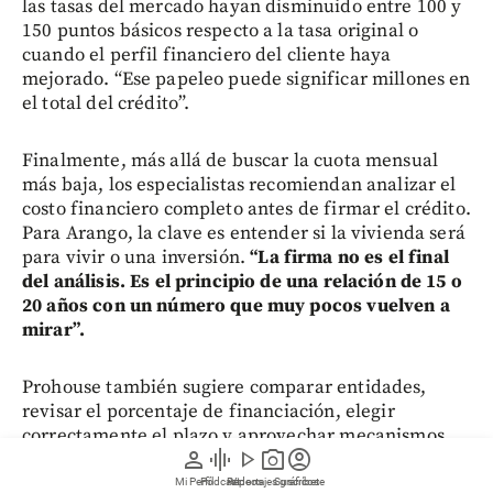
las tasas del mercado hayan disminuido entre 100 y
150 puntos básicos respecto a la tasa original o
cuando el perfil financiero del cliente haya
mejorado. “Ese papeleo puede significar millones en
el total del crédito”.
Finalmente, más allá de buscar la cuota mensual
más baja, los especialistas recomiendan analizar el
costo financiero completo antes de firmar el crédito.
Para Arango, la clave es entender si la vivienda será
para vivir o una inversión.
“La firma no es el final
del análisis. Es el principio de una relación de 15 o
20 años con un número que muy pocos vuelven a
mirar”.
Prohouse también sugiere comparar entidades,
revisar el porcentaje de financiación, elegir
correctamente el plazo y aprovechar mecanismos
person
graphic_eq
play_arrow
photo_camera
account_circle
como los abonos extraordinarios o la compra de
cartera para evitar que el comprador termine
Mi Perfil
Pódcast
Reportajes gráficos
Videos
Suscríbete