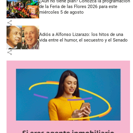
¿Aún no tiene plan? Conozca la programación
de la Feria de las Flores 2026 para este
miércoles 5 de agosto
share
Adiós a Alfonso Lizarazo: los hitos de una
vida entre el humor, el secuestro y el Senado
share