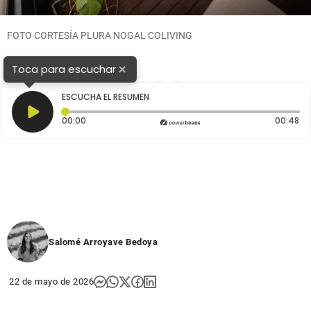
FOTO CORTESÍA PLURA NOGAL COLIVING
×
Toca para escuchar
1
2
3
4
ESCUCHA EL RESUMEN
Tiempo transcurrido: 0 segundos
Du
00:00
00:48
Salomé Arroyave Bedoya
22 de mayo de 2026