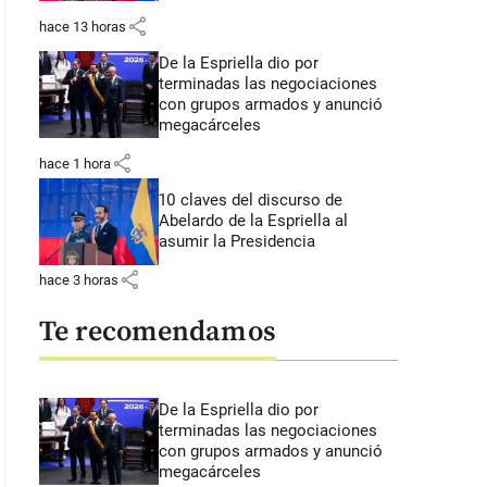
share
hace 13 horas
De la Espriella dio por
terminadas las negociaciones
con grupos armados y anunció
megacárceles
share
hace 1 hora
10 claves del discurso de
Abelardo de la Espriella al
asumir la Presidencia
share
hace 3 horas
Te recomendamos
De la Espriella dio por
terminadas las negociaciones
con grupos armados y anunció
megacárceles