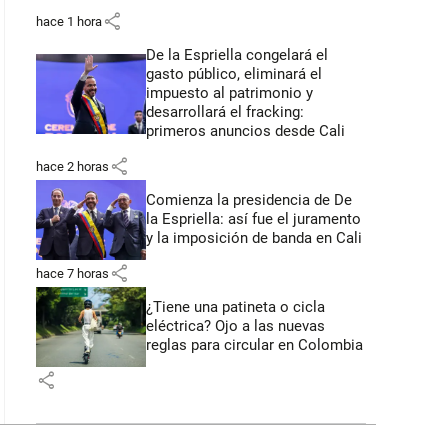
share
hace 1 hora
De la Espriella congelará el
gasto público, eliminará el
impuesto al patrimonio y
desarrollará el fracking:
primeros anuncios desde Cali
share
hace 2 horas
Comienza la presidencia de De
la Espriella: así fue el juramento
y la imposición de banda en Cali
share
hace 7 horas
¿Tiene una patineta o cicla
eléctrica? Ojo a las nuevas
reglas para circular en Colombia
share