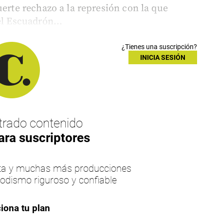
uerte rechazo a la represión con la que
el Escuadrón...
¿Tienes una suscripción?
INICIA SESIÓN
rado contenido
ara suscriptores
esta y muchas más producciones
iodismo riguroso y confiable
iona tu plan