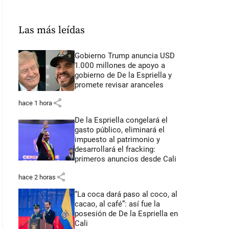
Las más leídas
Gobierno Trump anuncia USD
1.000 millones de apoyo a
gobierno de De la Espriella y
promete revisar aranceles
share
hace 1 hora
De la Espriella congelará el
gasto público, eliminará el
impuesto al patrimonio y
desarrollará el fracking:
primeros anuncios desde Cali
share
hace 2 horas
“La coca dará paso al coco, al
cacao, al café”: así fue la
posesión de De la Espriella en
Cali