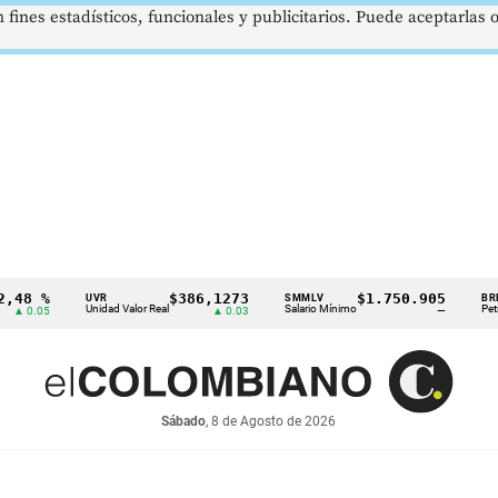
 fines estadísticos, funcionales y publicitarios. Puede aceptarlas
%
$386,1273
$1.750.905
US
UVR
SMMLV
BRENT
Unidad Valor Real
Salario Mínimo
Petróleo
05
▲ 0.03
—
Sábado
, 8 de Agosto de 2026