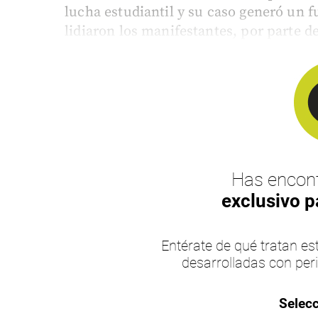
lucha estudiantil y su caso generó un f
lidiaron los manifestantes, por parte d
Has encont
exclusivo p
Entérate de qué tratan 
desarrolladas con per
Selecc