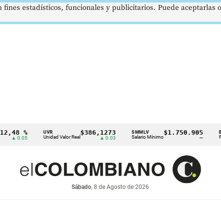
 fines estadísticos, funcionales y publicitarios. Puede aceptarlas
 %
$386,1273
$1.750.905
U
UVR
SMMLV
BRENT
Unidad Valor Real
Salario Mínimo
Petróleo
.05
▲ 0.03
—
Sábado
, 8 de Agosto de 2026