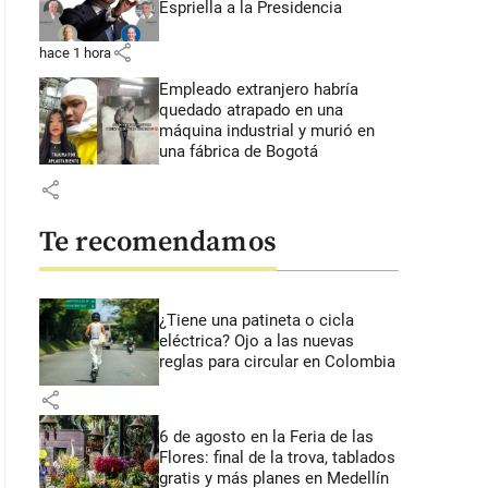
Espriella a la Presidencia
share
hace 1 hora
Empleado extranjero habría
quedado atrapado en una
máquina industrial y murió en
una fábrica de Bogotá
share
Te recomendamos
¿Tiene una patineta o cicla
eléctrica? Ojo a las nuevas
reglas para circular en Colombia
share
6 de agosto en la Feria de las
Flores: final de la trova, tablados
gratis y más planes en Medellín