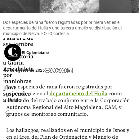
Dos especies de rana fueron registradas por primera vez en el
departamento del Huila y una tercera amplió su distribución al
Colombia
municipio de Neiva. FOTO cortesía
Para el 2 de
septiembre
quedó
El Colombiano
indagatoria
a Gloria
Arizabaleta
05 de agosto de 2026
por
maniobras
Tres especies de rana fueron registradas por
para
suspender
primera vez en el
departamento del Huila
como
a Petro
resultado del trabajo conjunto entre la Corporación
Autónoma Regional del Alto Magdalena, CAM, y
share
grupos de monitoreo comunitario.
Los hallazgos, realizados en el municipio de Isnos y
en el área del Plan de Ordenación y Manejo de