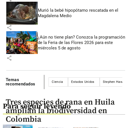
Murió la bebé hipopótamo rescatada en el
Magdalena Medio
share
¿Aún no tiene plan? Conozca la programación
de la Feria de las Flores 2026 para este
miércoles 5 de agosto
share
Temas
Ciencia
Estados Unidos
Stephen Hawkin
recomendados
Tres especies de rana en Huila
Para seguir leyendo
amplían la biodiversidad en
Colombia