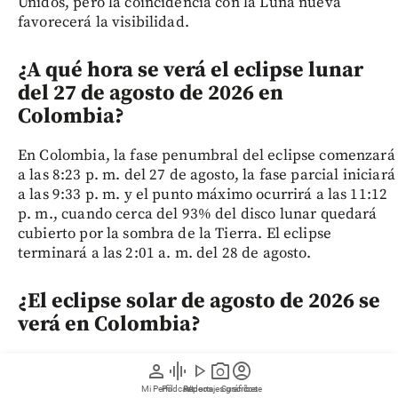
Unidos, pero la coincidencia con la Luna nueva
favorecerá la visibilidad.
¿A qué hora se verá el eclipse lunar
del 27 de agosto de 2026 en
Colombia?
En Colombia, la fase penumbral del eclipse comenzará
a las 8:23 p. m. del 27 de agosto, la fase parcial iniciará
a las 9:33 p. m. y el punto máximo ocurrirá a las 11:12
p. m., cuando cerca del 93% del disco lunar quedará
cubierto por la sombra de la Tierra. El eclipse
terminará a las 2:01 a. m. del 28 de agosto.
¿El eclipse solar de agosto de 2026 se
verá en Colombia?
No. El eclipse solar total del 12 de agosto de 2026 no
person
graphic_eq
play_arrow
photo_camera
account_circle
será visible desde Colombia. Su trayectoria recorrerá
Mi Perfil
Pódcast
Reportajes gráficos
Videos
Suscríbete