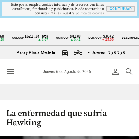
Este portal emplea cookies internas y de terceros con fines
estadísticos, funcionales y publicitarios. Puede aceptarlas o
CONTINUAR
consultar más en nuestra
politica de cookies
1621,34 pts
$4178
$3672
9,9
COLCAP
USD/COP
EUR/COP
DESEMPLEO
Cintillo
▲ 0.67
▲ 0.42
▼ 25.00
▼ 0.
de
Pico y Placa Medellín
Jueves
3 y 6
3 y 6
indicadores
económicos
menu
person
search
Jueves
, 6 de Agosto de 2026
Colombia
La enfermedad que sufría
Hawking