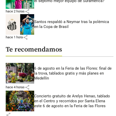
el séptimo mejor equipo de Suramérica?
share
hace 2 horas
Santos respaldó a Neymar tras la polémica
en la Copa de Brasil
share
hace 1 hora
Te recomendamos
6 de agosto en la Feria de las Flores: final de
la trova, tablados gratis y más planes en
Medellín
share
hace 4 horas
Concierto gratuito de Arelys Henao, tablado
en el Centro y recorridos por Santa Elena
este 6 de agosto en la Feria de las Flores
share