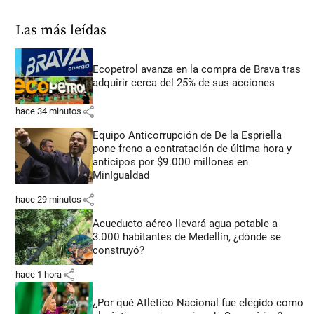
Las más leídas
Ecopetrol avanza en la compra de Brava tras
adquirir cerca del 25% de sus acciones
share
hace 34 minutos
Equipo Anticorrupción de De la Espriella
pone freno a contratación de última hora y
anticipos por $9.000 millones en
MinIgualdad
share
hace 29 minutos
Acueducto aéreo llevará agua potable a
3.000 habitantes de Medellín, ¿dónde se
construyó?
share
hace 1 hora
¿Por qué Atlético Nacional fue elegido como