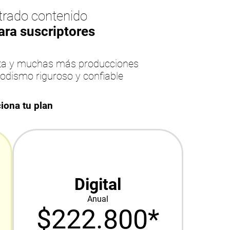
rado contenido
ara suscriptores
esta y muchas más producciones
iodismo riguroso y confiable
iona tu plan
Digital
Anual
$222.800*