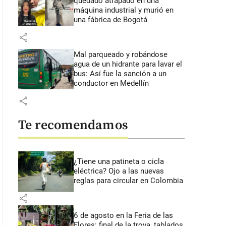
quedado atrapado en una
máquina industrial y murió en
una fábrica de Bogotá
share
Mal parqueado y robándose
agua de un hidrante para lavar el
bus: Así fue la sanción a un
conductor en Medellín
share
Te recomendamos
¿Tiene una patineta o cicla
eléctrica? Ojo a las nuevas
reglas para circular en Colombia
share
6 de agosto en la Feria de las
Flores: final de la trova, tablados