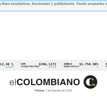
 fines estadísticos, funcionales y publicitarios. Puede aceptarlas
 %
$386,1273
$1.750.905
U
UVR
SMMLV
BRENT
Unidad Valor Real
Salario Mínimo
Petróleo
.05
▲ 0.03
—
Viernes
, 7 de Agosto de 2026