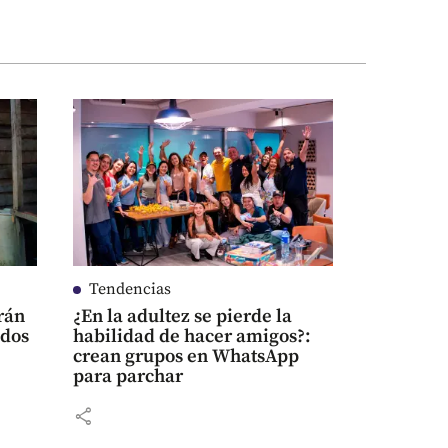
Tendencias
rán
¿En la adultez se pierde la
ados
habilidad de hacer amigos?:
crean grupos en WhatsApp
para parchar
share