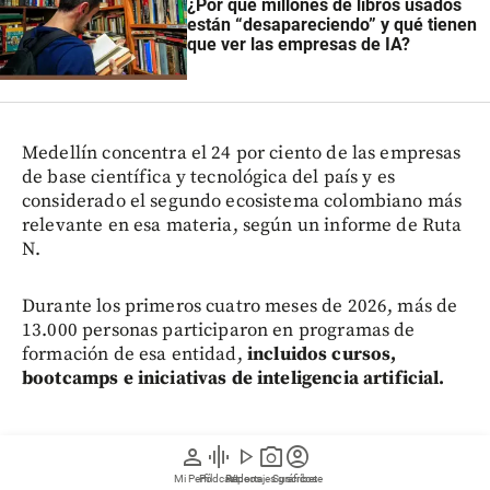
¿Por qué millones de libros usados
están “desapareciendo” y qué tienen
que ver las empresas de IA?
Medellín concentra el 24 por ciento de las empresas
de base científica y tecnológica del país y es
considerado el segundo ecosistema colombiano más
relevante en esa materia, según un informe de Ruta
N.
Durante los primeros cuatro meses de 2026, más de
13.000 personas participaron en programas de
formación de esa entidad,
incluidos cursos,
bootcamps e iniciativas de inteligencia artificial.
person
graphic_eq
play_arrow
photo_camera
account_circle
Formarse en estas áreas no garantiza un contrato,
Mi Perfil
Pódcast
Reportajes gráficos
Videos
Suscríbete