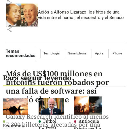
share
Adiós a Alfonso Lizarazo: los hitos de una
vida entre el humor, el secuestro y el Senado
share
Temas
Tecnología
Smartphone
Apple
iPhone
recomendados
Más de US$100 millones en
Para seguir leyendo
bitcoins fueron robados por
una falla de software: así
ocurrió el ataque
Galaxy Research identificó al menos
Fútbol
Antioquia
7.300 billeteras afectadas por una
Economía