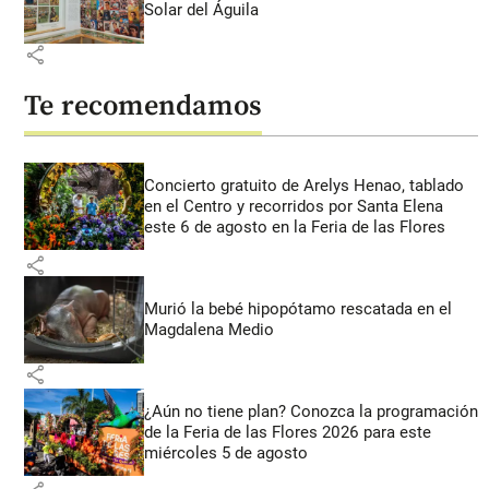
Solar del Águila
share
Te recomendamos
Concierto gratuito de Arelys Henao, tablado
en el Centro y recorridos por Santa Elena
este 6 de agosto en la Feria de las Flores
share
Murió la bebé hipopótamo rescatada en el
Magdalena Medio
share
¿Aún no tiene plan? Conozca la programación
de la Feria de las Flores 2026 para este
miércoles 5 de agosto