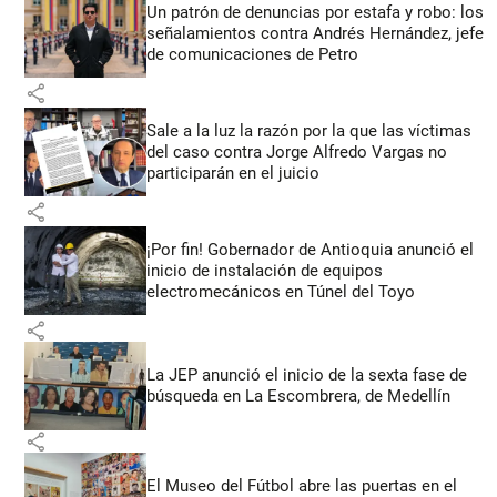
Un patrón de denuncias por estafa y robo: los
señalamientos contra Andrés Hernández, jefe
de comunicaciones de Petro
share
Sale a la luz la razón por la que las víctimas
del caso contra Jorge Alfredo Vargas no
participarán en el juicio
share
¡Por fin! Gobernador de Antioquia anunció el
inicio de instalación de equipos
electromecánicos en Túnel del Toyo
share
La JEP anunció el inicio de la sexta fase de
búsqueda en La Escombrera, de Medellín
share
El Museo del Fútbol abre las puertas en el