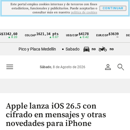
Este portal emplea cookies internas y de terceros con fines
estadísticos, funcionales y publicitarios. Puede aceptarlas o
CONTINUAR
consultar más en nuestra
politica de cookies
2,60
1621,34 pts
$4178
$3639
COLCAP
USD/COP
EUR/COP
DESEMPL
Cintillo
 8.20
▲ 0.67
▲ 0.42
—
de
Pico y Placa Medellín
Sabado
no
no
indicadores
económicos
menu
person
search
Sábado
, 8 de Agosto de 2026
Colombia
Apple lanza iOS 26.5 con
cifrado en mensajes y otras
novedades para iPhone