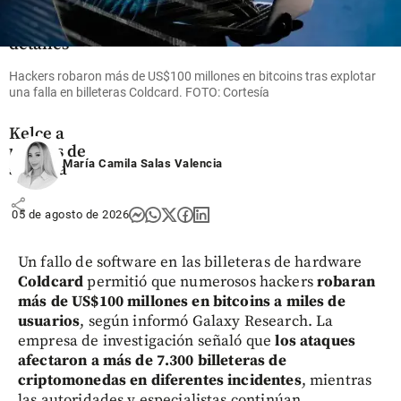
álbum:
revelan
detalles
de la vida
Hackers robaron más de US$100 millones en bitcoins tras explotar
de Taylor
una falla en billeteras Coldcard. FOTO: Cortesía
Swift y
Travis
Kelce a
un mes de
María Camila Salas Valencia
su boda
share
05 de agosto de 2026
Un fallo de software en las billeteras de hardware
Coldcard
permitió que numerosos hackers
robaran
más de US$100 millones en bitcoins a miles de
usuarios
, según informó Galaxy Research. La
empresa de investigación señaló que
los ataques
afectaron a más de 7.300 billeteras de
criptomonedas en diferentes incidentes
, mientras
las autoridades y especialistas continúan