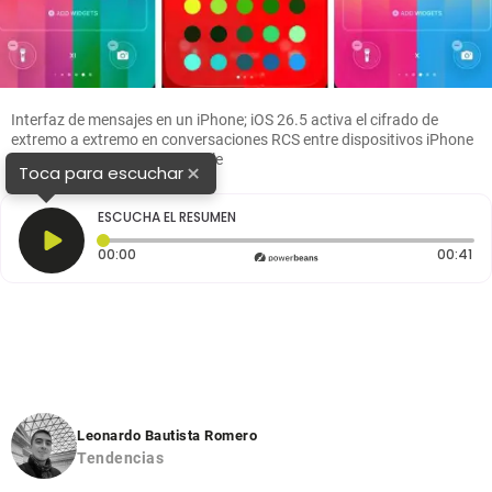
Interfaz de mensajes en un iPhone; iOS 26.5 activa el cifrado de
extremo a extremo en conversaciones RCS entre dispositivos iPhone
y Android. FOTO cortesía Apple
×
Toca para escuchar
ESCUCHA EL RESUMEN
Tiempo transcurrido: 0 segundos
Du
00:00
00:41
Leonardo Bautista Romero
Tendencias