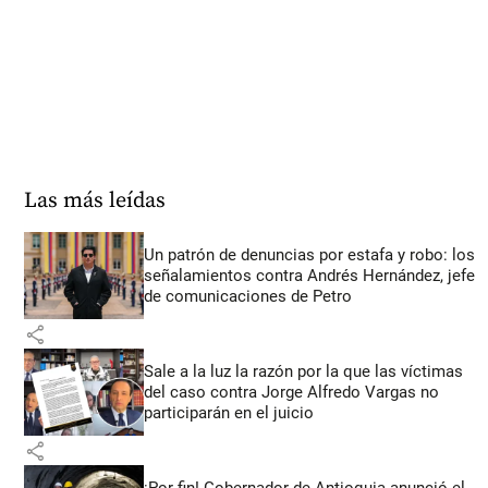
Las más leídas
Un patrón de denuncias por estafa y robo: los
señalamientos contra Andrés Hernández, jefe
de comunicaciones de Petro
share
Sale a la luz la razón por la que las víctimas
del caso contra Jorge Alfredo Vargas no
participarán en el juicio
share
¡Por fin! Gobernador de Antioquia anunció el