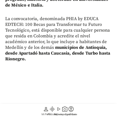
de México e Italia.
La convocatoria, denominada PHIA by EDUCA
EDTECH: 100 Becas para Transformar tu Futuro
Tecnológico, está disponible para cualquier persona
que resida en Colombia y acredite el nivel
académico anterior, lo que incluye a habitantes de
Medellín y de los demás
municipios de Antioquia,
desde Apartadó hasta Caucasia, desde Turbo hasta
Rionegro.
person
graphic_eq
play_arrow
photo_camera
account_circle
Mi Perfil
Pódcast
Reportajes gráficos
Videos
Suscríbete