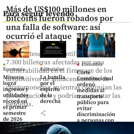
Más de US$100 millones en
Para seguir leyendo
bitcoins fueron robados por
una falla de software: así
ocurrió el ataque
Galaxy Research identificó al menos
7.300 billeteras afectadas por una
Colombia
Economía
Editoriales
vulnerabilidad en el firmware de los
Corte
Mineros
La batalla
dispositivos de almacenamiento de
Constitucional
logra
por el
ordenó
criptomonedas, mientras continúan las
ingresos y
espíritu
medidas al
investigaciones y podrían aumentar las
utilidades
de la
transporte
récord en
derecha
público para
pérdidas.
el primer
evitar
share
semestre
discriminación
de 2026
a personas con
sobrepeso
share