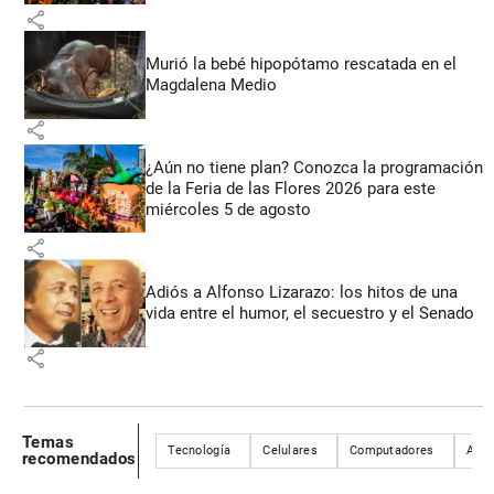
share
Murió la bebé hipopótamo rescatada en el
Magdalena Medio
share
¿Aún no tiene plan? Conozca la programación
de la Feria de las Flores 2026 para este
miércoles 5 de agosto
share
Adiós a Alfonso Lizarazo: los hitos de una
vida entre el humor, el secuestro y el Senado
share
Temas
Tecnología
Celulares
Computadores
Appl
recomendados