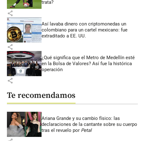
trata?
share
Así lavaba dinero con criptomonedas
un
colombiano para un cartel mexicano: fue
extraditado a EE. UU.
share
¿Qué significa que el Metro de Medellín esté
en la Bolsa de Valores? Así fue la histórica
operación
share
Te recomendamos
Ariana Grande y su cambio físico: las
declaraciones de la cantante sobre su cuerpo
tras el revuelo por
Petal