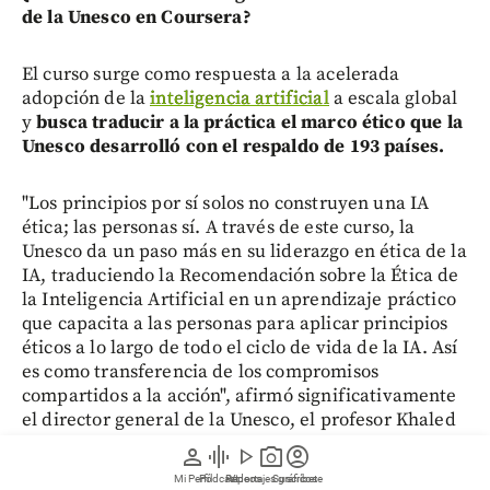
de la Unesco en Coursera?
El curso surge como respuesta a la acelerada
adopción de la
inteligencia artificial
a escala global
y
busca traducir a la práctica el marco ético que la
Unesco desarrolló con el respaldo de 193 países.
"Los principios por sí solos no construyen una IA
ética; las personas sí. A través de este curso, la
Unesco da un paso más en su liderazgo en ética de la
IA, traduciendo la Recomendación sobre la Ética de
la Inteligencia Artificial en un aprendizaje práctico
que capacita a las personas para aplicar principios
éticos a lo largo de todo el ciclo de vida de la IA. Así
es como transferencia de los compromisos
compartidos a la acción", afirmó significativamente
el director general de la Unesco, el profesor Khaled
El-Enany.
person
graphic_eq
play_arrow
photo_camera
account_circle
Mi Perfil
Pódcast
Reportajes gráficos
Videos
Suscríbete