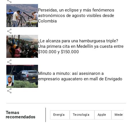
share
Perseidas, un eclipse y más fenómenos
astronómicos de agosto visibles desde
Colombia
share
¿Le alcanza para una hamburguesa triple?
Una primera cita en Medellín ya cuesta entre
$100.000 y $150.000
share
Minuto a minuto: así asesinaron a
empresario aguacatero en mall de Envigado
share
Temas
Energía
Tecnología
Apple
Medellín
recomendados