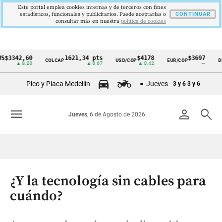
Este portal emplea cookies internas y de terceros con fines
estadísticos, funcionales y publicitarios. Puede aceptarlas o
CONTINUAR
consultar más en nuestra
politica de cookies
42,60
1621,34 pts
$4178
$3697
COLCAP
USD/COP
EUR/COP
DESEM
Cintillo
▲ 8.20
▲ 0.67
▲ 0.42
—
de
Pico y Placa Medellín
Jueves
3 y 6
3 y 6
indicadores
económicos
menu
person
search
Jueves
, 6 de Agosto de 2026
Colombia
¿Y la tecnología sin cables para
cuándo?