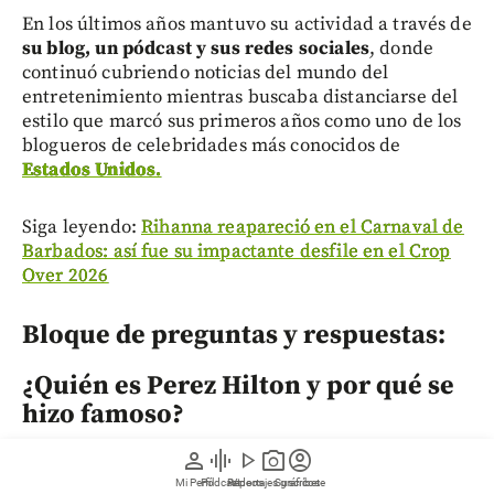
En los últimos años mantuvo su actividad a través de
su blog, un pódcast y sus redes sociales
, donde
continuó cubriendo noticias del mundo del
entretenimiento mientras buscaba distanciarse del
estilo que marcó sus primeros años como uno de los
blogueros de celebridades más conocidos de
Estados Unidos.
Siga leyendo:
Rihanna reapareció en el Carnaval de
Barbados: así fue su impactante desfile en el Crop
Over 2026
Bloque de preguntas y respuestas:
¿Quién es Perez Hilton y por qué se
hizo famoso?
person
graphic_eq
play_arrow
photo_camera
account_circle
Perez Hilton es un bloguero y creador de contenido
estadounidense que alcanzó la fama en los años 2000
Mi Perfil
Pódcast
Reportajes gráficos
Videos
Suscríbete