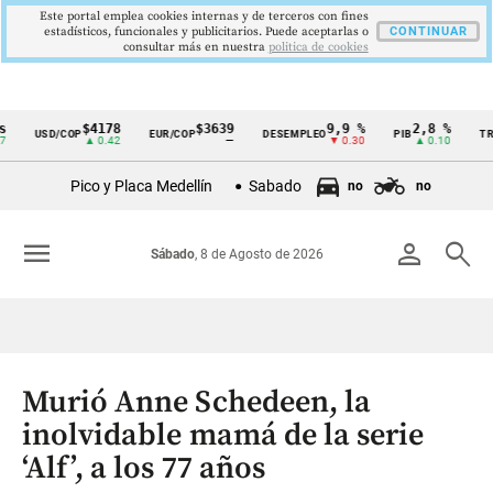
Este portal emplea cookies internas y de terceros con fines
estadísticos, funcionales y publicitarios. Puede aceptarlas o
CONTINUAR
consultar más en nuestra
politica de cookies
$4178
$3639
9,9 %
2,8 %
$41
USD/COP
EUR/COP
DESEMPLEO
PIB
TRM
Cintillo
▲ 0.42
—
▼ 0.30
▲ 0.10
de
Pico y Placa Medellín
Sabado
no
no
indicadores
económicos
menu
person
search
Sábado
, 8 de Agosto de 2026
Colombia
Murió Anne Schedeen, la
inolvidable mamá de la serie
‘Alf’, a los 77 años