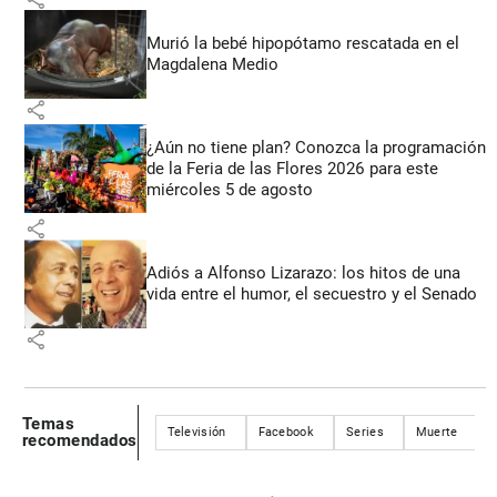
Murió la bebé hipopótamo rescatada en el
Magdalena Medio
share
¿Aún no tiene plan? Conozca la programación
de la Feria de las Flores 2026 para este
miércoles 5 de agosto
share
Adiós a Alfonso Lizarazo: los hitos de una
vida entre el humor, el secuestro y el Senado
share
Temas
Televisión
Facebook
Series
Muerte
A
recomendados