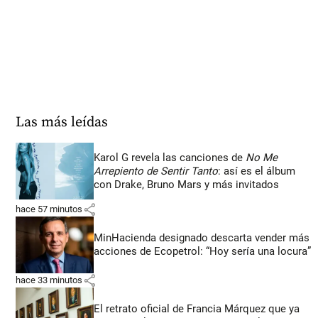
Las más leídas
Karol G revela las canciones de
No Me
Arrepiento de Sentir Tanto
: así es el álbum
con Drake, Bruno Mars y más invitados
share
hace 57 minutos
MinHacienda designado descarta vender más
acciones de Ecopetrol: “Hoy sería una locura”
share
hace 33 minutos
El retrato oficial de Francia Márquez que ya