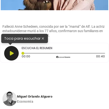
Falleció Anne Schedeen, conocida por ser la “mamá” de Alf. La actriz
estadounidense murió a los 77 años, confirmaron sus familiares en
Facebook. FOTO: Tomada de X.
×
Toca para escuchar
ESCUCHA EL RESUMEN
Tiempo transcurrido: 0 segundos
Du
00:00
00:40
Miguel Orlando Alguero
Economía