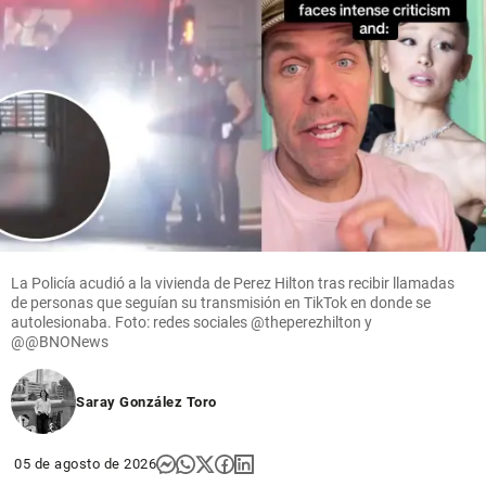
Críticos
Crónicas
de un Fan
Fatal:
Estados
Alterados
decide
volver a
escucharse
La Policía acudió a la vivienda de Perez Hilton tras recibir llamadas
de personas que seguían su transmisión en TikTok en donde se
share
autolesionaba. Foto: redes sociales @theperezhilton y
@@BNONews
Saray González Toro
05 de agosto de 2026