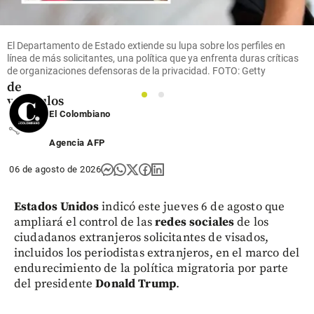
en
Medellín:
140
mujeres
El Departamento de Estado extiende su lupa sobre los perfiles en
al volante
línea de más solicitantes, una política que ya enfrenta duras críticas
de organizaciones defensoras de la privacidad. FOTO: Getty
y récord
de
1
2
vehículos
El Colombiano
share
Agencia AFP
06 de agosto de 2026
Estados Unidos
indicó este jueves 6 de agosto que
ampliará el control de las
redes sociales
de los
ciudadanos extranjeros solicitantes de visados,
incluidos los periodistas extranjeros, en el marco del
endurecimiento de la política migratoria por parte
del presidente
Donald Trump
.