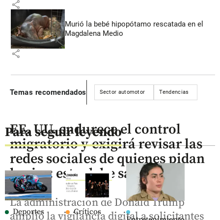
share
Murió la bebé hipopótamo rescatada en el
Magdalena Medio
share
Temas recomendados
Sector automotor
Tendencias
EE. UU. endurece el control
Para seguir leyendo
migratorio y exigirá revisar las
redes sociales de quienes pidan
la visa: esto debe saber
La administración de Donald Trump
Deportes
Críticos
amplió la vigilancia digital a solicitantes
Entretenimiento