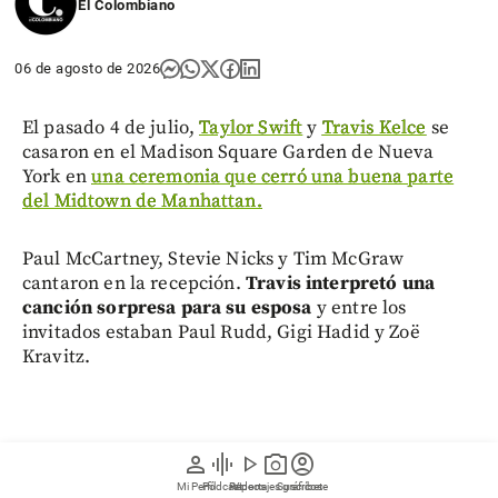
El Colombiano
06 de agosto de 2026
El pasado 4 de julio,
Taylor Swift
y
Travis Kelce
se
casaron en el Madison Square Garden de Nueva
York en
una ceremonia que cerró una buena parte
del Midtown de Manhattan.
Paul McCartney, Stevie Nicks y Tim McGraw
cantaron en la recepción.
Travis interpretó una
canción sorpresa para su esposa
y entre los
invitados estaban Paul Rudd, Gigi Hadid y Zoë
Kravitz.
person
graphic_eq
play_arrow
photo_camera
account_circle
Mi Perfil
Pódcast
Reportajes gráficos
Videos
Suscríbete