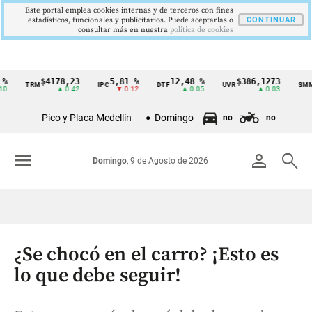
Este portal emplea cookies internas y de terceros con fines
estadísticos, funcionales y publicitarios. Puede aceptarlas o
CONTINUAR
consultar más en nuestra
politica de cookies
$4178,23
5,81 %
12,48 %
$386,1273
$1
TRM
IPC
DTF
UVR
SMMLV
Cintillo
▲ 0.42
▼ 0.12
▲ 0.05
▲ 0.03
de
Pico y Placa Medellín
Domingo
no
no
indicadores
económicos
menu
person
search
Domingo
, 9 de Agosto de 2026
Colombia
¿Se chocó en el carro? ¡Esto es
lo que debe seguir!