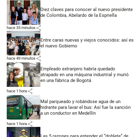
Diez claves para conocer al nuevo presidente
de Colombia, Abelardo de la Espriella
share
hace 35 minutos
Entre caras nuevas y viejos conocidos: así es
el nuevo Gobierno
share
hace 49 minutos
Empleado extranjero habría quedado
atrapado en una máquina industrial y murió
en una fábrica de Bogotá
share
hace 1 hora
Mal parqueado y robándose agua de un
hidrante para lavar el bus: Así fue la sanción
a un conductor en Medellín
share
hace 1 hora
Las 5 razones para entender el “doblete” de