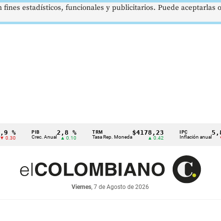
 fines estadísticos, funcionales y publicitarios. Puede aceptarlas
2,8 %
$4178,23
5,81 %
PIB
TRM
IPC
Crec. Anual
Tasa Rep. Moneda
Inflación anual
▲ 0.10
▲ 0.42
▼ 0.12
Viernes
, 7 de Agosto de 2026