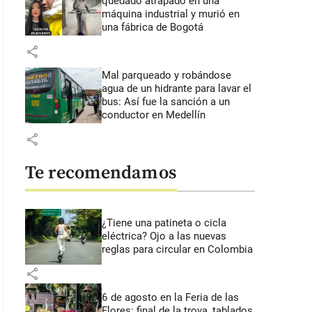
quedado atrapado en una
máquina industrial y murió en
una fábrica de Bogotá
share
Mal parqueado y robándose
agua de un hidrante para lavar el
bus: Así fue la sanción a un
conductor en Medellín
share
Te recomendamos
¿Tiene una patineta o cicla
eléctrica? Ojo a las nuevas
reglas para circular en Colombia
share
6 de agosto en la Feria de las
Flores: final de la trova, tablados