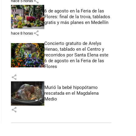
share
hace 5 horas
6 de agosto en la Feria de las
Flores: final de la trova, tablados
gratis y más planes en Medellín
share
hace 8 horas
Concierto gratuito de Arelys
Henao, tablado en el Centro y
recorridos por Santa Elena este
6 de agosto en la Feria de las
Flores
share
Murió la bebé hipopótamo
rescatada en el Magdalena
Medio
share