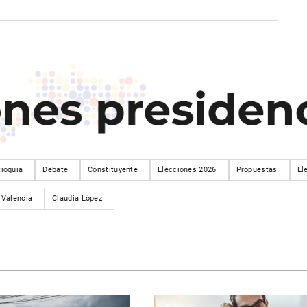
tioquia
Debate
Constituyente
Elecciones 2026
Propuestas
El
Valencia
Claudia López