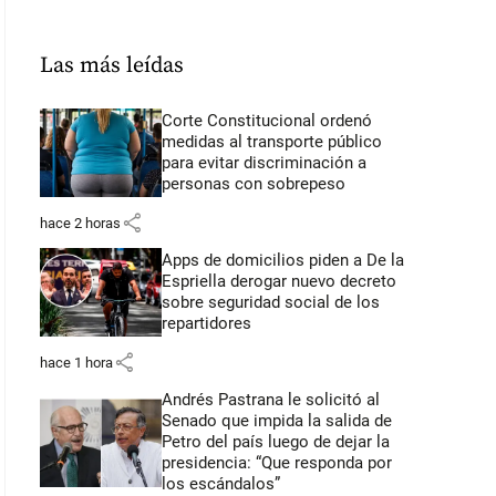
Las más leídas
Corte Constitucional ordenó
medidas al transporte público
para evitar discriminación a
personas con sobrepeso
share
hace 2 horas
Apps de domicilios piden a De la
Espriella derogar nuevo decreto
sobre seguridad social de los
repartidores
share
hace 1 hora
Andrés Pastrana le solicitó al
Senado que impida la salida de
Petro del país luego de dejar la
presidencia: “Que responda por
los escándalos”