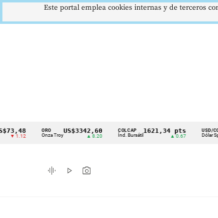
Este portal emplea cookies internas y de terceros con
48
US$3342,60
1621,34 pts
$417
ORO
COLCAP
USD/COP
Cintillo
Onza Troy
Índ. Bursátil
Dólar Spot
12
▲ 8.20
▲ 0.67
▲ 0.
de
indicadores
graphic_eq
play_arrow
photo_camera
económicos
Colombia