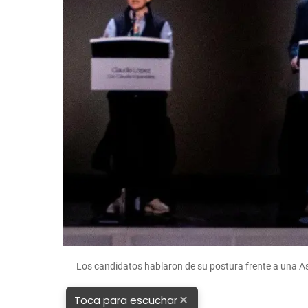
Los candidatos hablaron de su postura frente a una A
×
Toca para escuchar