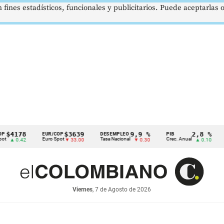
 fines estadísticos, funcionales y publicitarios. Puede aceptarlas
8
$3639
9,9 %
2,8 %
EUR/COP
DESEMPLEO
PIB
TRM
Euro Spot
Tasa Nacional
Crec. Anual
Tasa Re
42
▼ 33.00
▼ 0.30
▲ 0.10
Viernes
, 7 de Agosto de 2026