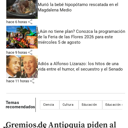
Murió la bebé hipopótamo rescatada en el
Magdalena Medio
share
hace 6 horas
¿Aún no tiene plan? Conozca la programación
de la Feria de las Flores 2026 para este
miércoles 5 de agosto
share
hace 9 horas
Adiós a Alfonso Lizarazo: los hitos de una
vida entre el humor, el secuestro y el Senado
share
hace 11 horas
Temas
Ciencia
Cultura
Educación
Educación supe
recomendados
Gremios de Antioquia piden al