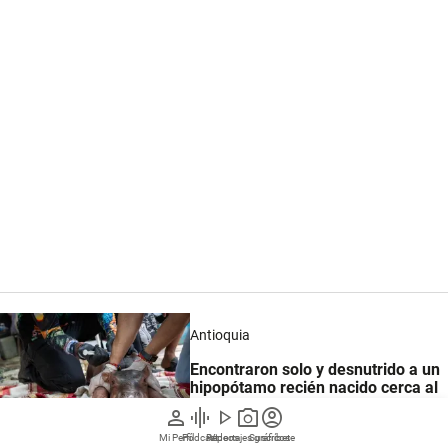
Antioquia
Encontraron solo y desnutrido a un
hipopótamo recién nacido cerca al
río Magdalena
person
graphic_eq
play_arrow
photo_camera
account_circle
Mi Perfil
Pódcast
Reportajes gráficos
Videos
Suscríbete