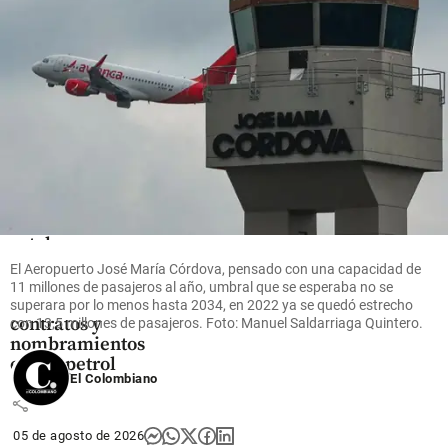
share
Economía
Veedurías
denuncian a los
catalanes
Xavier Vendrell
El Aeropuerto José María Córdova, pensado con una capacidad de
y Manuel Grau
11 millones de pasajeros al año, umbral que se esperaba no se
de mover
superara por lo menos hasta 2034, en 2022 ya se quedó estrecho
contratos y
con 13,5 millones de pasajeros. Foto: Manuel Saldarriaga Quintero.
nombramientos
en Ecopetrol
El Colombiano
share
05 de agosto de 2026