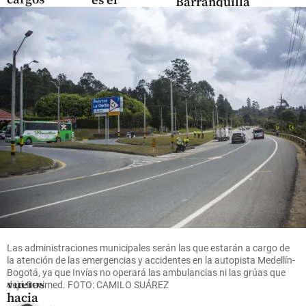
es el
Barranquilla
contra
negocio
alcanza los
Enel, AES
que mueve
35°C y
y Celsia:
US$ 380
aumenta el
habrían
millones
consumo de
alterado
en el
energía
precios en
Oriente
la Bolsa
antioqueño
share
de
share
Energía
share
Economía
Las administraciones municipales serán las que estarán a cargo de
Wingo
la atención de las emergencias y accidentes en la autopista Medellín-
opera 236
Bogotá, ya que Invías no operará las ambulancias ni las grúas que
vuelos
dejó Devimed. FOTO: CAMILO SUÁREZ
hacia