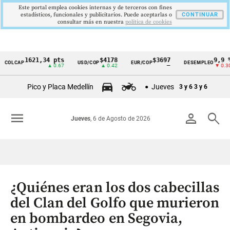
Este portal emplea cookies internas y de terceros con fines
estadísticos, funcionales y publicitarios. Puede aceptarlas o
CONTINUAR
consultar más en nuestra
politica de cookies
1621,34 pts
$4178
$3697
9,9 %
CAP
USD/COP
EUR/COP
DESEMPLEO
Cintillo
▲ 0.67
▲ 0.42
—
▼ 0.30
de
Pico y Placa Medellín
Jueves
3 y 6
3 y 6
indicadores
económicos
menu
person
search
Jueves
, 6 de Agosto de 2026
Colombia
¿Quiénes eran los dos cabecillas
del Clan del Golfo que murieron
en bombardeo en Segovia,