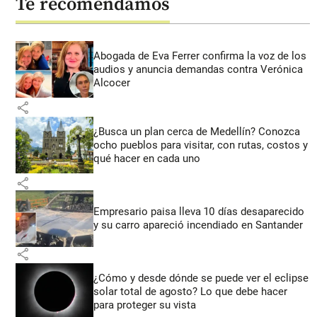
Te recomendamos
Abogada de Eva Ferrer confirma la voz de los
audios y anuncia demandas contra Verónica
Alcocer
share
¿Busca un plan cerca de Medellín? Conozca
ocho pueblos para visitar, con rutas, costos y
qué hacer en cada uno
share
Empresario paisa lleva 10 días desaparecido
y su carro apareció incendiado en Santander
share
¿Cómo y desde dónde se puede ver el eclipse
solar total de agosto? Lo que debe hacer
para proteger su vista