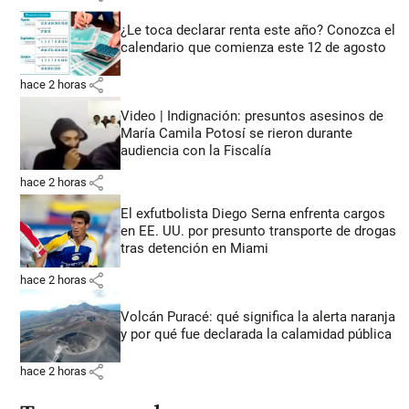
¿Le toca declarar renta este año? Conozca el
calendario que comienza este 12 de agosto
share
hace 2 horas
Video | Indignación: presuntos asesinos de
María Camila Potosí se rieron durante
audiencia con la Fiscalía
share
hace 2 horas
El exfutbolista Diego Serna enfrenta cargos
en EE. UU. por presunto transporte de drogas
tras detención en Miami
share
hace 2 horas
Volcán Puracé: qué significa la alerta naranja
y por qué fue declarada la calamidad pública
share
hace 2 horas