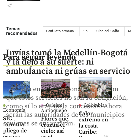
share
Temas
Conflicto armado
Eln
Clan del Golfo
Muer
recomendados
Invías tomó la Medellín-Bogotá
Para seguir leyendo
y la dejó a su suerte: ni
ambulancia ni grúas en servicio
Desde la entidad nacional aseguraron
que estos servicios no son su obligación,
como sí lo eran de la concesión. Ahora
Oriente
Colombia
Economía
Antioqueño
Calor
serán las autoridades de los municipios
SIC
Flores que
extremo en
quienes se encargarán.
formula
cruzan el
la costa
pliego de
cielo: así
Caribe:
cargos