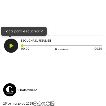
×
Toca para escuchar
1
2
ESCUCHA EL RESUMEN
Tiempo transcurrido: 0 segundos
Du
00:00
00:51
El Colombiano
25 de marzo de 2025