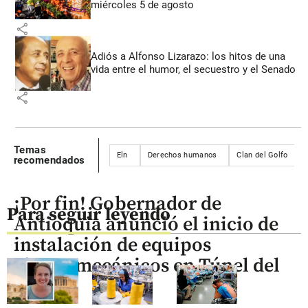
miércoles 5 de agosto
share
Adiós a Alfonso Lizarazo: los hitos de una
vida entre el humor, el secuestro y el Senado
share
Temas
Eln
Derechos humanos
Clan del Golfo
recomendados
¡Por fin! Gobernador de
Para seguir leyendo
Antioquia anunció el inicio de
instalación de equipos
electromecánicos en Túnel del
Toyo