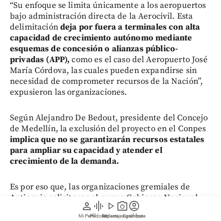
“Su enfoque se limita únicamente a los aeropuertos
bajo administración directa de la Aerocivil. Esta
delimitación
deja por fuera a terminales con alta
capacidad de crecimiento autónomo mediante
esquemas de concesión o alianzas público-
privadas (APP),
como es el caso del Aeropuerto José
María Córdova, las cuales pueden expandirse sin
necesidad de comprometer recursos de la Nación”,
expusieron las organizaciones.
Según Alejandro De Bedout, presidente del Concejo
de Medellín, la exclusión del proyecto en el Conpes
implica que no se garantizarán recursos estatales
para ampliar su capacidad y atender el
crecimiento de la demanda.
Es por eso que, las organizaciones gremiales de
Antioquia solicitaron al nuevo Gobierno Nacional,
person
graphic_eq
play_arrow
photo_camera
account_circle
en una reunión sostenida con la ministra designada
Mi Perfil
Pódcast
Reportajes gráficos
Videos
Suscríbete
de Transporte, Elsa Noguera,
que la expansión de