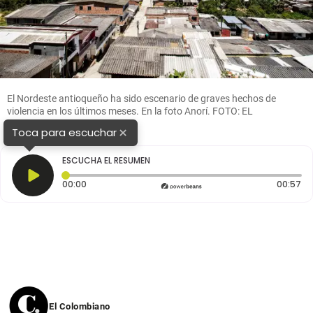
El Nordeste antioqueño ha sido escenario de graves hechos de
violencia en los últimos meses. En la foto Anorí. FOTO: EL
COLOMBIANO
×
Toca para escuchar
ESCUCHA EL RESUMEN
Tiempo transcurrido: 0 segundos
Du
00:00
00:57
El Colombiano