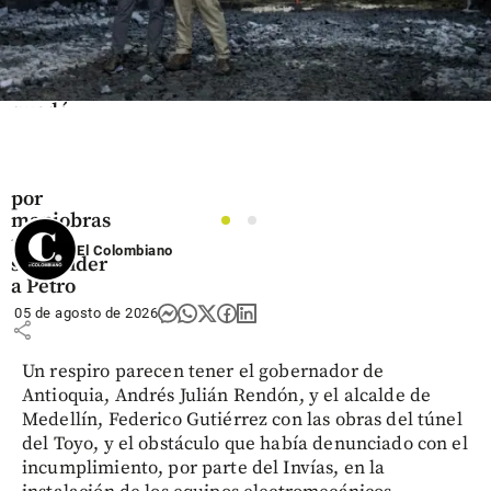
Colombia
Para el 2 de
septiembre
quedó
indagatoria
a Gloria
Arizabaleta
por
maniobras
1
2
para
El Colombiano
suspender
a Petro
05 de agosto de 2026
share
Un respiro parecen tener el gobernador de
Antioquia, Andrés Julián Rendón, y el alcalde de
Medellín, Federico Gutiérrez con las obras del túnel
del Toyo, y el obstáculo que había denunciado con el
incumplimiento, por parte del Invías, en la