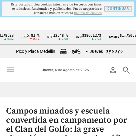
Este portal emplea cookies internas y de terceros con fines
estadísticos, funcionales y publicitarios. Puede aceptarlas o
CONTINUAR
consultar más en nuestra
politica de cookies
23
5,81 %
12,48 %
$386,1273
$1.750.905
IPC
DTF
UVR
SMMLV
Cintillo
42
▼ 0.12
▲ 0.05
▲ 0.03
—
de
Pico y Placa Medellín
Jueves
3 y 6
3 y 6
indicadores
económicos
menu
person
search
Jueves
, 6 de Agosto de 2026
Colombia
Campos minados y escuela
convertida en campamento por
el Clan del Golfo: la grave