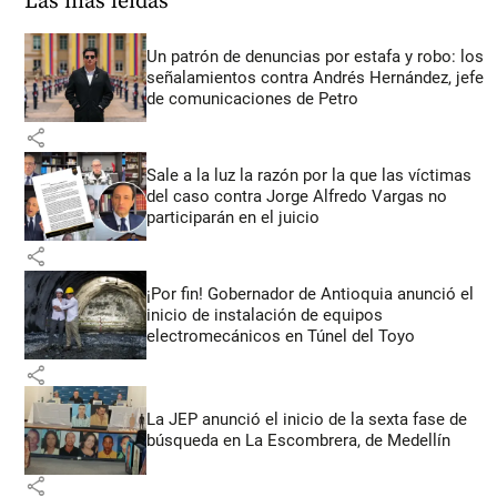
Las más leídas
Un patrón de denuncias por estafa y robo: los
señalamientos contra Andrés Hernández, jefe
de comunicaciones de Petro
share
Sale a la luz la razón por la que las víctimas
del caso contra Jorge Alfredo Vargas no
participarán en el juicio
share
¡Por fin! Gobernador de Antioquia anunció el
inicio de instalación de equipos
electromecánicos en Túnel del Toyo
share
La JEP anunció el inicio de la sexta fase de
búsqueda en La Escombrera, de Medellín
share