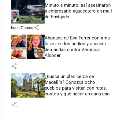
Minuto a minuto: así asesinaron
a empresario aguacatero en mall
de Envigado
share
hace 7 horas
Abogada de Eva Ferrer confirma
la voz de los audios y anuncia
demandas contra Verónica
Alcocer
share
¿Busca un plan cerca de
Medellín? Conozca ocho
pueblos para visitar, con rutas,
costos y qué hacer en cada uno
share