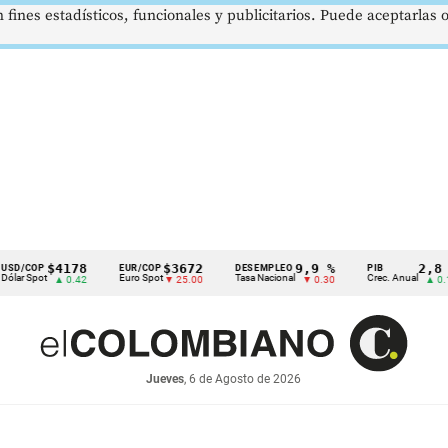
 fines estadísticos, funcionales y publicitarios. Puede aceptarlas
$4178
$3672
9,9 %
2,8 %
P
EUR/COP
DESEMPLEO
PIB
ot
Euro Spot
Tasa Nacional
Crec. Anual
▲ 0.42
▼ 25.00
▼ 0.30
▲ 0.10
Jueves
, 6 de Agosto de 2026