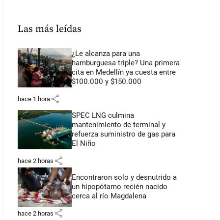
Las más leídas
¿Le alcanza para una
hamburguesa triple? Una primera
cita en Medellín ya cuesta entre
$100.000 y $150.000
share
hace 1 hora
SPEC LNG culmina
mantenimiento de terminal y
refuerza suministro de gas para
El Niño
share
hace 2 horas
Encontraron solo y desnutrido a
un hipopótamo recién nacido
cerca al río Magdalena
share
hace 2 horas