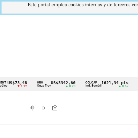
Este portal emplea cookies internas y de terceros con
$73,48
US$3342,60
1621,34 pts
ORO
COLCAP
USD/CO
Cintillo
Onza Troy
Índ. Bursátil
Dólar Sp
▼ 1.12
▲ 8.20
▲ 0.67
de
indicadores
graphic_eq
play_arrow
photo_camera
económicos
Colombia