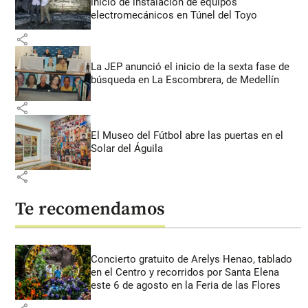
inicio de instalación de equipos
electromecánicos en Túnel del Toyo
share
La JEP anunció el inicio de la sexta fase de
búsqueda en La Escombrera, de Medellín
share
El Museo del Fútbol abre las puertas en el
Solar del Águila
share
Te recomendamos
Concierto gratuito de Arelys Henao, tablado
en el Centro y recorridos por Santa Elena
este 6 de agosto en la Feria de las Flores