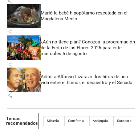
share
Murió la bebé hipopótamo rescatada en el
Magdalena Medio
share
¿Aún no tiene plan? Conozca la programación
de la Feria de las Flores 2026 para este
miércoles 5 de agosto
share
Adiós a Alfonso Lizarazo: los hitos de una
vida entre el humor, el secuestro y el Senado
share
Temas
Minería
Comfama
Antioquia
Suroeste an
recomendados