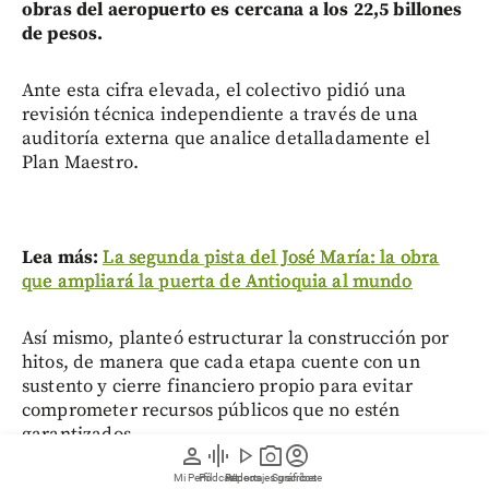
obras del aeropuerto es cercana a los 22,5 billones
de pesos.
Ante esta cifra elevada, el colectivo pidió una
revisión técnica independiente a través de una
auditoría externa que analice detalladamente el
Plan Maestro.
Lea más:
La segunda pista del José María: la obra
que ampliará la puerta de Antioquia al mundo
Así mismo, planteó estructurar la construcción por
hitos, de manera que cada etapa cuente con un
sustento y cierre financiero propio para evitar
comprometer recursos públicos que no estén
garantizados.
person
graphic_eq
play_arrow
photo_camera
account_circle
Mi Perfil
Pódcast
Reportajes gráficos
Videos
Suscríbete