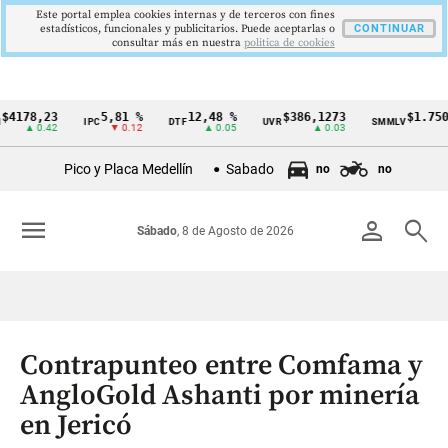
Este portal emplea cookies internas y de terceros con fines
estadísticos, funcionales y publicitarios. Puede aceptarlas o
CONTINUAR
consultar más en nuestra
politica de cookies
8,23
5,81 %
12,48 %
$386,1273
$1.750.905
IPC
DTF
UVR
SMMLV
Cintillo
 0.42
▼ 0.12
▲ 0.05
▲ 0.03
—
de
Pico y Placa Medellín
Sabado
no
no
indicadores
económicos
menu
person
search
Sábado
, 8 de Agosto de 2026
Colombia
Contrapunteo entre Comfama y
AngloGold Ashanti por minería
en Jericó