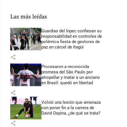
Las más leídas
Guardias del Inpec confiesan su
responsabilidad en controles de
polémica fiesta de gestores de
paz en cárcel de Itagüí
share
Procesaron a reconocida
promesa del São Paulo por
atropellar y matar a un anciano
en Brasil: quedó en libertad
share
Volvió una lesión que amenaza
con poner fin a la carrera de
David Ospina, ¿de qué se trata?
share