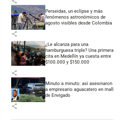
share
Perseidas, un eclipse y más
fenómenos astronómicos de
agosto visibles desde Colombia
share
¿Le alcanza para una
hamburguesa triple? Una primera
cita en Medellín ya cuesta entre
$100.000 y $150.000
share
Minuto a minuto: así asesinaron
a empresario aguacatero en mall
de Envigado
share