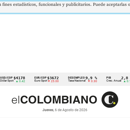
 fines estadísticos, funcionales y publicitarios. Puede aceptarlas
$4178
$3672
9,9 %
2,8 %
P
EUR/COP
DESEMPLEO
PIB
ot
Euro Spot
Tasa Nacional
Crec. Anual
▲ 0.42
▼ 25.00
▼ 0.30
▲ 0.10
Jueves
, 6 de Agosto de 2026