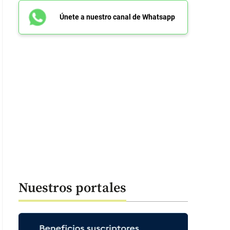
Únete a nuestro canal de Whatsapp
tallazo del contrato firmado en 2025 por Desur para la elaboración de lo
a de la Cultura y de la Mujer en Envigado. FOTO Cortesía.
Nuestros portales
: 49 segundos