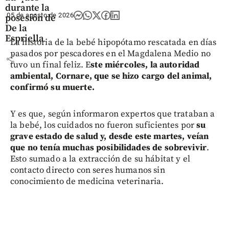
durante la
05 de agosto de 2026
posesión de
De la
Espriella
La historia de la bebé hipopótamo rescatada en días
pasados por pescadores en el Magdalena Medio no
share
tuvo un final feliz. E
ste miércoles, la autoridad
ambiental, Cornare, que se hizo cargo del animal,
confirmó su muerte.
Y es que, según informaron expertos que trataban a
la bebé, los cuidados no fueron suficientes por
su
grave estado de salud y, desde este martes, veían
que no tenía muchas posibilidades de sobrevivir
.
Esto sumado a la extracción de su hábitat y el
contacto directo con seres humanos sin
conocimiento de medicina veterinaria.