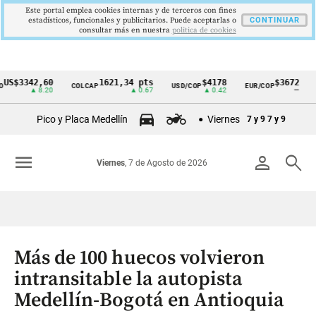
Este portal emplea cookies internas y de terceros con fines
estadísticos, funcionales y publicitarios. Puede aceptarlas o
CONTINUAR
consultar más en nuestra
politica de cookies
342,60
1621,34 pts
$4178
$3672
COLCAP
USD/COP
EUR/COP
DESEM
Cintillo
▲ 8.20
▲ 0.67
▲ 0.42
—
de
Pico y Placa Medellín
Viernes
7 y 9
7 y 9
indicadores
económicos
menu
person
search
Viernes
, 7 de Agosto de 2026
Colombia
Más de 100 huecos volvieron
intransitable la autopista
Medellín-Bogotá en Antioquia