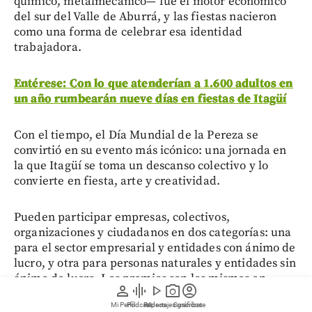
químico, metalmecánico— fue el motor económico
del sur del Valle de Aburrá, y las fiestas nacieron
como una forma de celebrar esa identidad
trabajadora.
Entérese: Con lo que atenderían a 1.600 adultos en
un año rumbearán nueve días en fiestas de Itagüí
Con el tiempo, el Día Mundial de la Pereza se
convirtió en su evento más icónico: una jornada en
la que Itagüí se toma un descanso colectivo y lo
convierte en fiesta, arte y creatividad.
Pueden participar empresas, colectivos,
organizaciones y ciudadanos en dos categorías: una
para el sector empresarial y entidades con ánimo de
lucro, y otra para personas naturales y entidades sin
ánimo de lucro. Los premios son los mismos en
person
graphic_eq
play_arrow
photo_camera
account_circle
ambas: cinco millones para el primer lugar, tres
Mi Perfil
Pódcast
Reportajes gráficos
Videos
Suscríbete
para el segundo y dos para el tercero.