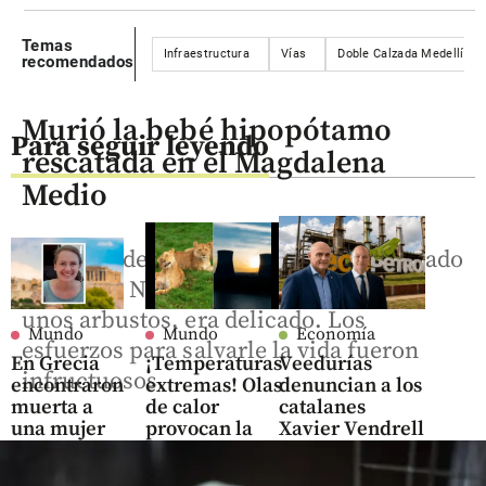
Temas
Infraestructura
Vías
Doble Calzada Medellín B
recomendados
Murió la bebé hipopótamo
Para seguir leyendo
rescatada en el Magdalena
Medio
El estado de salud del animal, encontrado
en Puerto Nare, solo y atrapado entre
unos arbustos, era delicado. Los
Mundo
Mundo
Economía
esfuerzos para salvarle la vida fueron
En Grecia
¡Temperaturas
Veedurías
infructuosos.
encontraron
extremas! Olas
denuncian a los
muerta a
de calor
catalanes
una mujer
provocan la
Xavier Vendrell
en una
muerte de
y Manuel Grau
maleta: hay
animales en
de mover