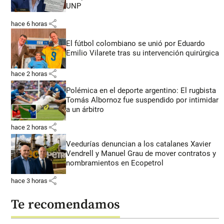
UNP
share
hace 6 horas
El fútbol colombiano se unió por Eduardo
Emilio Vilarete tras su intervención quirúrgica
share
hace 2 horas
Polémica en el deporte argentino: El rugbista
Tomás Albornoz fue suspendido por intimidar
a un árbitro
share
hace 2 horas
Veedurías denuncian a los catalanes Xavier
Vendrell y Manuel Grau de mover contratos y
nombramientos en Ecopetrol
share
hace 3 horas
Te recomendamos