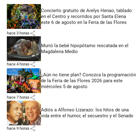
Concierto gratuito de Arelys Henao, tablado
en el Centro y recorridos por Santa Elena
este 6 de agosto en la Feria de las Flores
share
hace 3 horas
Murió la bebé hipopótamo rescatada en el
Magdalena Medio
share
hace 4 horas
¿Aún no tiene plan? Conozca la programación
de la Feria de las Flores 2026 para este
miércoles 5 de agosto
share
hace 7 horas
Adiós a Alfonso Lizarazo: los hitos de una
vida entre el humor, el secuestro y el Senado
share
hace 9 horas