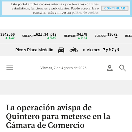
Este portal emplea cookies internas y de terceros con fines
estadísticos, funcionales y publicitarios. Puede aceptarlas o
CONTINUAR
consultar más en nuestra
politica de cookies
,60
1621,34 pts
$4178
$3672
COLCAP
USD/COP
EUR/COP
DESEMPLE
Cintillo
.20
▲ 0.67
▲ 0.42
—
de
Pico y Placa Medellín
Viernes
7 y 9
7 y 9
indicadores
económicos
menu
person
search
Viernes
, 7 de Agosto de 2026
Colombia
La operación avispa de
Quintero para meterse en la
Cámara de Comercio