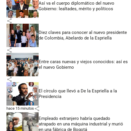
Así va el cuerpo diplomático del nuevo
Gobierno: lealtades, mérito y políticos
share
Diez claves para conocer al nuevo presidente
de Colombia, Abelardo de la Espriella
share
Entre caras nuevas y viejos conocidos: así es
el nuevo Gobierno
share
El círculo que llevó a De la Espriella a la
Presidencia
share
hace 15 minutos
Empleado extranjero habría quedado
atrapado en una máquina industrial y murió
en una fábrica de Bogotá