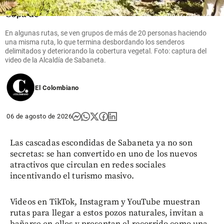
en la
Copa de
Brasil
En algunas rutas, se ven grupos de más de 20 personas haciendo
una misma ruta, lo que termina desbordando los senderos
share
delimitados y deteriorando la cobertura vegetal. Foto: captura del
video de la Alcaldía de Sabaneta.
El Colombiano
06 de agosto de 2026
Las cascadas escondidas de Sabaneta ya no son
secretas: se han convertido en uno de los nuevos
atractivos que circulan en redes sociales
incentivando el turismo masivo.
Videos en TikTok, Instagram y YouTube muestran
rutas para llegar a estos pozos naturales, invitan a
bañarse en ellos y presentan el recorrido como una