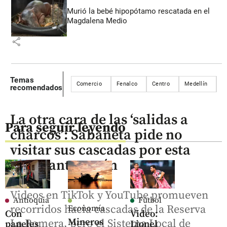
Murió la bebé hipopótamo rescatada en el
Magdalena Medio
share
Temas
Comercio
Fenalco
Centro
Medellín
Á
recomendados
La otra cara de las ‘salidas a
Para seguir leyendo
charcos’: Sabaneta pide no
visitar sus cascadas por esta
alarmante razón
Videos en TikTok y YouTube promueven
Antioquia
Fútbol
recorridos hacia cascadas de la Reserva
Economía
Con
Video:
Mineros
La Romera, pero el Sistema Local de
paneles
Lionel