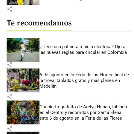
share
Te recomendamos
¿Tiene una patineta o cicla eléctrica? Ojo a
las nuevas reglas para circular en Colombia
share
6 de agosto en la Feria de las Flores: final de
la trova, tablados gratis y más planes en
Medellín
share
Concierto gratuito de Arelys Henao, tablado
en el Centro y recorridos por Santa Elena
este 6 de agosto en la Feria de las Flores
share