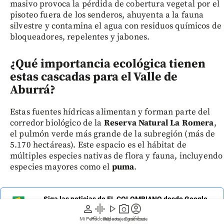
masivo provoca la pérdida de cobertura vegetal por el
pisoteo fuera de los senderos, ahuyenta a la fauna
silvestre y contamina el agua con residuos químicos de
bloqueadores, repelentes y jabones.
¿Qué importancia ecológica tienen
estas cascadas para el Valle de
Aburrá?
Estas fuentes hídricas alimentan y forman parte del
corredor biológico de la
Reserva Natural La Romera
,
el pulmón verde más grande de la subregión (más de
5.170 hectáreas). Este espacio es el hábitat de
múltiples especies nativas de flora y fauna, incluyendo
especies mayores como el
puma
.
Siga las noticias de EL COLOMBIANO desde Google
person
graphic_eq
play_arrow
photo_camera
account_circle
News
Mi Perfil
Pódcast
Reportajes gráficos
Videos
Suscríbete