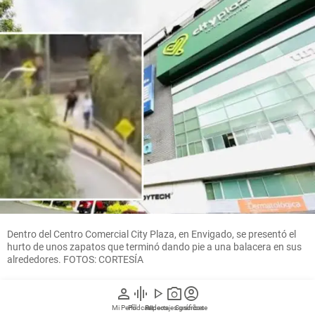
Dentro del Centro Comercial City Plaza, en Envigado, se presentó el
hurto de unos zapatos que terminó dando pie a una balacera en sus
alrededores. FOTOS: CORTESÍA
person
graphic_eq
play_arrow
photo_camera
account_circle
Santiago Olivares Tobón
Mi Perfil
Pódcast
Reportajes gráficos
Videos
Suscríbete
Metro