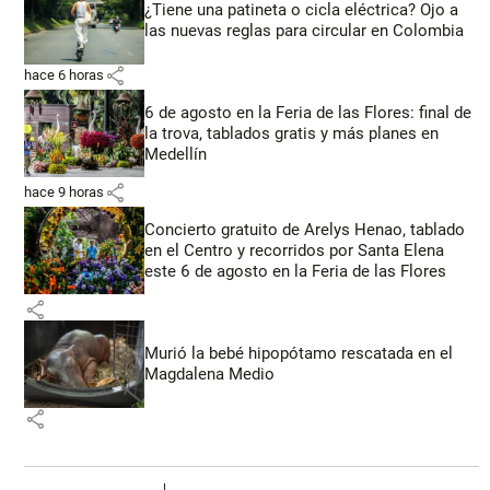
¿Tiene una patineta o cicla eléctrica? Ojo a
las nuevas reglas para circular en Colombia
share
hace 6 horas
6 de agosto en la Feria de las Flores: final de
la trova, tablados gratis y más planes en
Medellín
share
hace 9 horas
Concierto gratuito de Arelys Henao, tablado
en el Centro y recorridos por Santa Elena
este 6 de agosto en la Feria de las Flores
share
Murió la bebé hipopótamo rescatada en el
Magdalena Medio
share