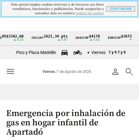
Este portal emplea cookies internas y de terceros con fines
estadísticos, funcionales y publicitarios. Puede aceptarlas o
CONTINUAR
consultar más en nuestra
politica de cookies
3342,60
1621,34 pts
$4178
$3672
COLCAP
USD/COP
EUR/COP
DESE
Cintillo
▲ 8.20
▲ 0.67
▲ 0.42
—
de
Pico y Placa Medellín
Viernes
7 y 9
7 y 9
indicadores
económicos
menu
person
search
Viernes
, 7 de Agosto de 2026
Colombia
Emergencia por inhalación de
gas en hogar infantil de
Apartadó