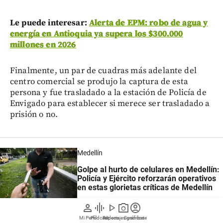
Le puede interesar:
Alerta de EPM: robo de agua y
energía en Antioquia ya supera los $300.000
millones en 2026
Finalmente, un par de cuadras más adelante del
centro comercial se produjo la captura de esta
persona y fue trasladado a la estación de Policía de
Envigado para establecer si merece ser trasladado a
prisión o no.
Medellín
Golpe al hurto de celulares en Medellín:
Policía y Ejército reforzarán operativos
en estas glorietas críticas de Medellín
person
graphic_eq
play_arrow
photo_camera
account_circle
Mi Perfil
Pódcast
Reportajes gráficos
Videos
Suscríbete