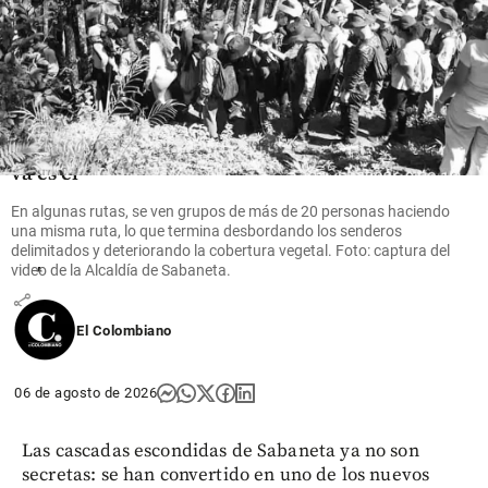
Fútbol
Video:
Lionel
Messi
marcó
doblete y
ya es el
goleador
En algunas rutas, se ven grupos de más de 20 personas haciendo
de la
una misma ruta, lo que termina desbordando los senderos
Leagues
delimitados y deteriorando la cobertura vegetal. Foto: captura del
Cup
video de la Alcaldía de Sabaneta.
share
El Colombiano
06 de agosto de 2026
Las cascadas escondidas de Sabaneta ya no son
secretas: se han convertido en uno de los nuevos