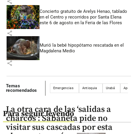
share
Concierto gratuito de Arelys Henao, tablado
en el Centro y recorridos por Santa Elena
este 6 de agosto en la Feria de las Flores
share
Murió la bebé hipopótamo rescatada en el
Magdalena Medio
share
Temas
Emergencias
Antioquia
Urabá
Apart
recomendados
La otra cara de las ‘salidas a
Para seguir leyendo
charcos’: Sabaneta pide no
visitar sus cascadas por esta