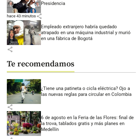
Presidencia
share
hace 43 minutos
Empleado extranjero habría quedado
atrapado en una máquina industrial y murió
en una fábrica de Bogotá
share
Te recomendamos
¿Tiene una patineta o cicla eléctrica? Ojo a
las nuevas reglas para circular en Colombia
share
6 de agosto en la Feria de las Flores: final de
la trova, tablados gratis y más planes en
Medellín