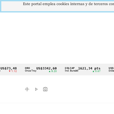
Este portal emplea cookies internas y de terceros con
,48
US$3342,60
1621,34 pts
$41
ORO
COLCAP
USD/COP
Cintillo
Onza Troy
Índ. Bursátil
Dólar Spot
1.12
▲ 8.20
▲ 0.67
▲ 0
de
indicadores
graphic_eq
play_arrow
photo_camera
económicos
Colombia