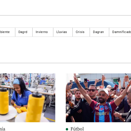
biente
Dagrd
Invierno
Lluvias
Crisis
Dagran
Damnificad
mía
Fútbol