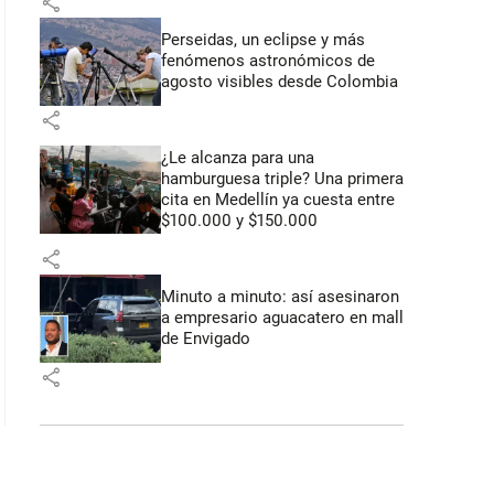
share
Perseidas, un eclipse y más
fenómenos astronómicos de
agosto visibles desde Colombia
share
¿Le alcanza para una
hamburguesa triple? Una primera
cita en Medellín ya cuesta entre
$100.000 y $150.000
share
Minuto a minuto: así asesinaron
a empresario aguacatero en mall
de Envigado
share