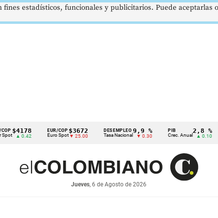
 fines estadísticos, funcionales y publicitarios. Puede aceptarlas
78
$3672
9,9 %
2,8 %
EUR/COP
DESEMPLEO
PIB
TRM
Euro Spot
Tasa Nacional
Crec. Anual
Tasa 
.42
▼ 25.00
▼ 0.30
▲ 0.10
Jueves
, 6 de Agosto de 2026