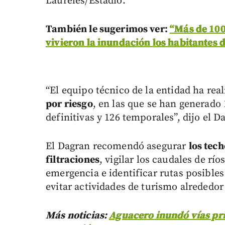
Laureles/Estadio.
También le sugerimos ver:
“Más de 100
vivieron la inundación los habitantes 
“El equipo técnico de la entidad ha real
por riesgo
, en las que se han generad
definitivas y 126 temporales”, dijo el
El Dagran recomendó asegurar
los tech
filtraciones
, vigilar los caudales de rí
emergencia e identificar rutas posible
evitar actividades de turismo alrededo
Más noticias:
Aguacero inundó vías pri