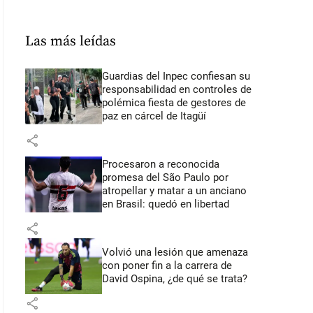
Las más leídas
Guardias del Inpec confiesan su
responsabilidad en controles de
polémica fiesta de gestores de
paz en cárcel de Itagüí
share
Procesaron a reconocida
promesa del São Paulo por
atropellar y matar a un anciano
en Brasil: quedó en libertad
share
Volvió una lesión que amenaza
con poner fin a la carrera de
David Ospina, ¿de qué se trata?
share