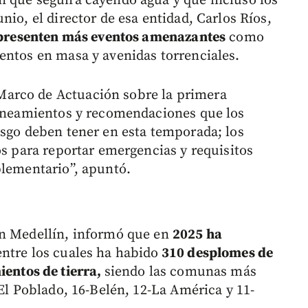
n que seguirá cayendo agua y que incluso los
nio, el director de esa entidad, Carlos Ríos,
 presenten más eventos amenazantes
como
entos en masa y avenidas torrenciales.
arco de Actuación sobre la primera
lineamientos y recomendaciones que los
esgo deben tener en esta temporada; los
os para reportar emergencias y requisitos
plementario”, apuntó.
en Medellín, informó que en
2025 ha
ntre los cuales ha habido
310 desplomes de
ientos de tierra,
siendo las comunas más
-El Poblado, 16-Belén, 12-La América y 11-