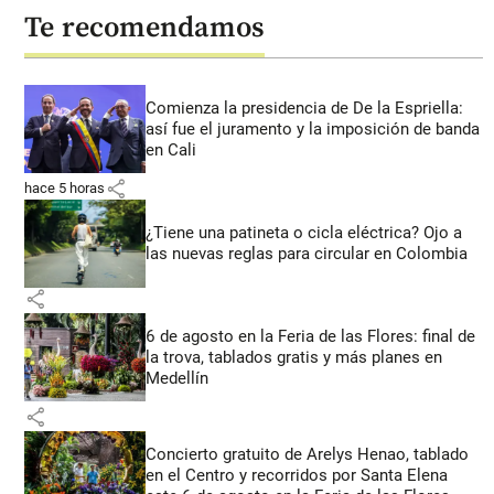
Te recomendamos
Comienza la presidencia de De la Espriella:
así fue el juramento y la imposición de banda
en Cali
share
hace 5 horas
¿Tiene una patineta o cicla eléctrica? Ojo a
las nuevas reglas para circular en Colombia
share
6 de agosto en la Feria de las Flores: final de
la trova, tablados gratis y más planes en
Medellín
share
Concierto gratuito de Arelys Henao, tablado
en el Centro y recorridos por Santa Elena