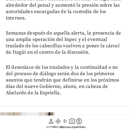
alrededor del penal y aumentó la presión sobre las
autoridades encargadas de la custodia de los
internos.
Semanas después de aquella alerta, la presencia de
una amplia operación del Inpec y el eventual
traslado de los cabecillas vuelven a poner la cárcel
de Itagüí en el centro de la discusión.
El desenlace de los traslados y la continuidad o no
del proceso de diálogo serán dos de los primeros
asuntos que tendrán que definirse en los próximos
días del nuevo Gobierno, ahora, en cabeza de
Abelardo de la Espriella.
Medellín
person
graphic_eq
play_arrow
photo_camera
account_circle
Mi Perfil
Pódcast
Reportajes gráficos
Videos
Suscríbete
Claudia Carrasquilla renunció al