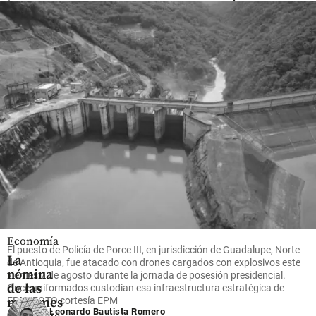
ingresos y
Manchester
de choque
utilidades
City se
para aliviar
récord en
enfrentó a
citas y entrega
el primer
la ceguera
de
semestre
y sordera
medicamentos
de 2026
para
represados;
conocer a
¿cómo será?
share
Erling
share
Haaland
share
Economía
El puesto de Policía de Porce III, en jurisdicción de Guadalupe, Norte
La
de Antioquia, fue atacado con drones cargados con explosivos este
nómina
viernes 7 de agosto durante la jornada de posesión presidencial.
de las
Once uniformados custodian esa infraestructura estratégica de
mipymes
EPM. FOTO cortesía EPM
Leonardo Bautista Romero