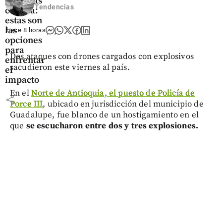
será más
Tendencias
costosa:
estas son
las
hace 8 horas
opciones
para
Dos ataques con drones cargados con explosivos
enfrentar
sacudieron este viernes al país.
el
impacto
En el
Norte de Antioquia, el puesto de Policía de
share
Porce III
, ubicado en jurisdicción del municipio de
Guadalupe, fue blanco de un hostigamiento en el
que
se escucharon entre dos y tres explosiones.