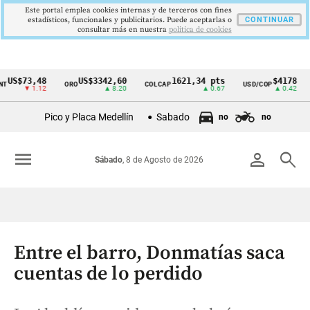
Este portal emplea cookies internas y de terceros con fines
estadísticos, funcionales y publicitarios. Puede aceptarlas o
CONTINUAR
consultar más en nuestra
politica de cookies
$73,48
US$3342,60
1621,34 pts
$4178
ORO
COLCAP
USD/COP
EUR
Cintillo
▼ 1.12
▲ 8.20
▲ 0.67
▲ 0.42
de
Pico y Placa Medellín
Sabado
no
no
indicadores
económicos
menu
person
search
Sábado
, 8 de Agosto de 2026
Colombia
Entre el barro, Donmatías saca
cuentas de lo perdido