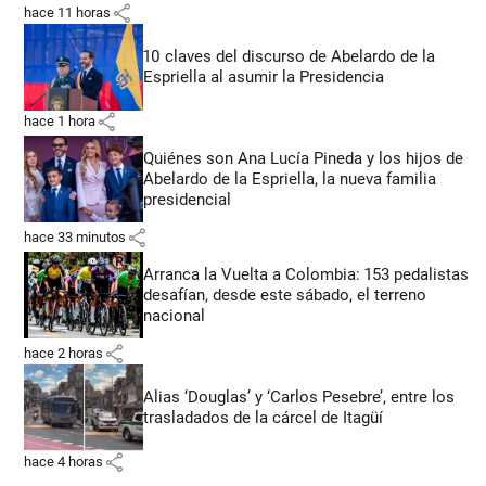
share
hace 11 horas
10 claves del discurso de Abelardo de la
Espriella al asumir la Presidencia
share
hace 1 hora
Quiénes son Ana Lucía Pineda y los hijos de
Abelardo de la Espriella, la nueva familia
presidencial
share
hace 33 minutos
Arranca la Vuelta a Colombia: 153 pedalistas
desafían, desde este sábado, el terreno
nacional
share
hace 2 horas
Alias ‘Douglas’ y ‘Carlos Pesebre’, entre los
trasladados de la cárcel de Itagüí
share
hace 4 horas