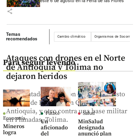
este 6 de agosto en la Feria de las Flores
share
Temas
Cambio climático
Organismos de Socorro
recomendados
Ataques con drones en el Norte
Para seguir leyendo
de Antioquia y Tolima no
dejaron heridos
Los atentados se dieron contra el puesto
policial de Porce III en Guadalupe,
Antioquia, y otro contra una base militar
Fútbol
Salud
Economía
en Planadas, Tolima.
Un
MinSalud
Mineros
aficionado
designada
logra
del
anunció plan