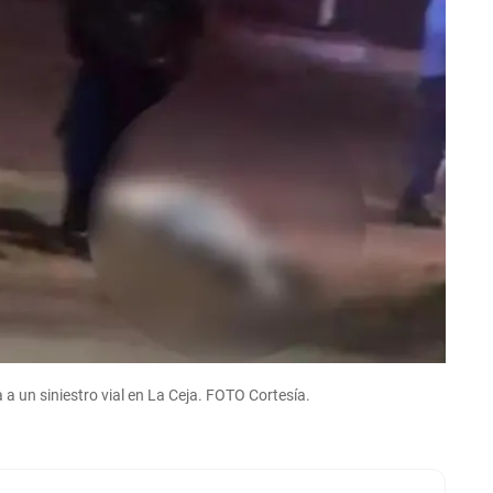
 a un siniestro vial en La Ceja. FOTO Cortesía.