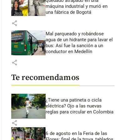
quedado atrapado en una
máquina industrial y murió en
una fábrica de Bogotá
share
Mal parqueado y robándose
agua de un hidrante para lavar el
bus: Así fue la sanción a un
conductor en Medellín
share
Te recomendamos
¿Tiene una patineta o cicla
eléctrica? Ojo a las nuevas
reglas para circular en Colombia
share
6 de agosto en la Feria de las
Flores: final de la trova, tablados