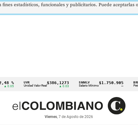
 fines estadísticos, funcionales y publicitarios. Puede aceptarlas
%
$386,1273
$1.750.905
US
UVR
SMMLV
BRENT
Unidad Valor Real
Salario Mínimo
Petróleo
5
▲ 0.03
—
Viernes
, 7 de Agosto de 2026