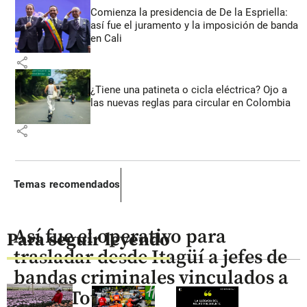
Comienza la presidencia de De la Espriella:
así fue el juramento y la imposición de banda
en Cali
share
¿Tiene una patineta o cicla eléctrica? Ojo a
las nuevas reglas para circular en Colombia
share
Temas recomendados
Así fue el operativo para
Para seguir leyendo
trasladar desde Itagüí a jefes de
bandas criminales vinculados a
la Paz Total