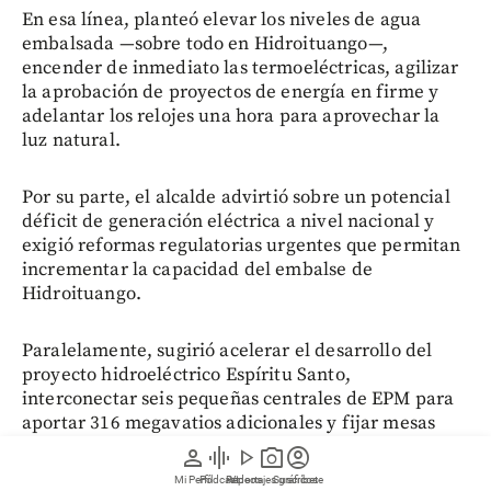
En esa línea, planteó elevar los niveles de agua
embalsada —sobre todo en Hidroituango—,
encender de inmediato las termoeléctricas, agilizar
la aprobación de proyectos de energía en firme y
adelantar los relojes una hora para aprovechar la
luz natural.
Por su parte, el alcalde advirtió sobre un potencial
déficit de generación eléctrica a nivel nacional y
exigió reformas regulatorias urgentes que permitan
incrementar la capacidad del embalse de
Hidroituango.
Paralelamente, sugirió acelerar el desarrollo del
proyecto hidroeléctrico Espíritu Santo,
interconectar seis pequeñas centrales de EPM para
aportar 316 megavatios adicionales y fijar mesas
técnicas con la Nación para destrabar estas
person
graphic_eq
play_arrow
photo_camera
account_circle
iniciativas.
Mi Perfil
Pódcast
Reportajes gráficos
Videos
Suscríbete