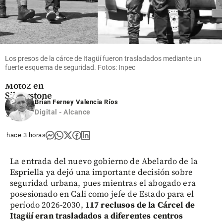
Deportes
Nuevo
susto para
David
Alonso, se
cayó en las
Los presos de la cárce de Itagüí fueron trasladados mediante un
pruebas
fuerte esquema de seguridad. Fotos: Inpec
libres de
Moto2 en
Silverstone
Brian Ferney Valencia Ríos
Digital - Alcance
share
hace 3 horas
La entrada del nuevo gobierno de Abelardo de la
Espriella ya dejó una importante decisión sobre
seguridad urbana, pues mientras el abogado era
posesionado en Cali como jefe de Estado para el
período 2026-2030,
117 reclusos de la Cárcel de
Itagüí eran trasladados a diferentes centros