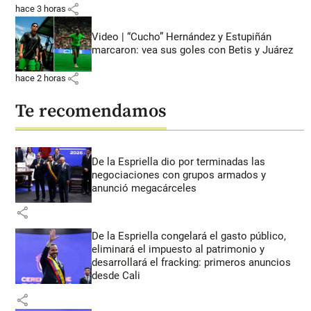
share
hace 3 horas
Video | “Cucho” Hernández y Estupiñán
marcaron: vea sus goles con Betis y Juárez
share
hace 2 horas
Te recomendamos
De la Espriella dio por terminadas las
negociaciones con grupos armados y
anunció megacárceles
share
De la Espriella congelará el gasto público,
eliminará el impuesto al patrimonio y
desarrollará el fracking: primeros anuncios
desde Cali
share