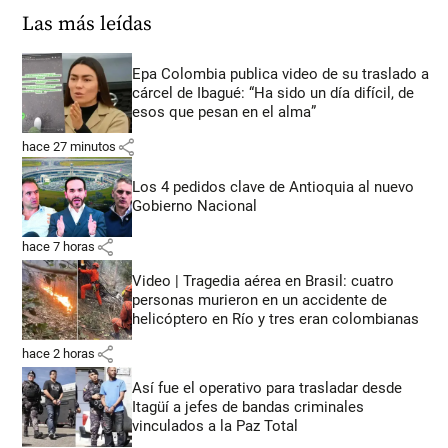
Las más leídas
Epa Colombia publica video de su traslado a
cárcel de Ibagué: “Ha sido un día difícil, de
esos que pesan en el alma”
share
hace 27 minutos
Los 4 pedidos clave de Antioquia al nuevo
Gobierno Nacional
share
hace 7 horas
Video | Tragedia aérea en Brasil: cuatro
personas murieron en un accidente de
helicóptero en Río y tres eran colombianas
share
hace 2 horas
Así fue el operativo para trasladar desde
Itagüí a jefes de bandas criminales
vinculados a la Paz Total