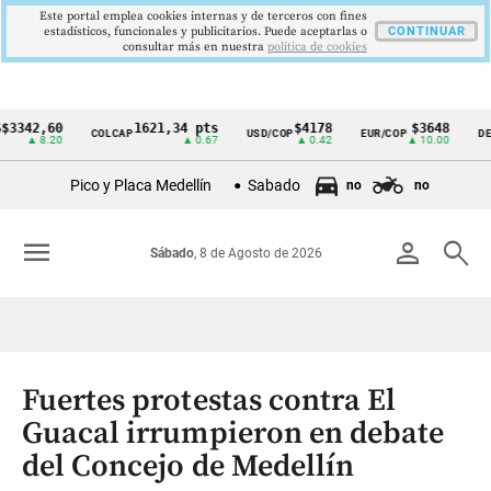
Este portal emplea cookies internas y de terceros con fines
estadísticos, funcionales y publicitarios. Puede aceptarlas o
CONTINUAR
consultar más en nuestra
politica de cookies
2,60
1621,34 pts
$4178
$3648
COLCAP
USD/COP
EUR/COP
DESEMP
Cintillo
 8.20
▲ 0.67
▲ 0.42
▲ 10.00
de
Pico y Placa Medellín
Sabado
no
no
indicadores
económicos
menu
person
search
Sábado
, 8 de Agosto de 2026
Colombia
Fuertes protestas contra El
Guacal irrumpieron en debate
del Concejo de Medellín