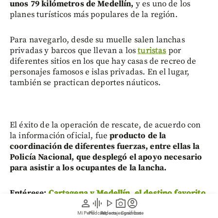
unos 79 kilómetros de Medellín,
y es uno de los
planes turísticos más populares de la región.
Para navegarlo, desde su muelle salen lanchas
privadas y barcos que llevan a los
turistas
por
diferentes sitios en los que hay casas de recreo de
personajes famosos e islas privadas. En el lugar,
también se practican deportes náuticos.
El éxito de la operación de rescate, de acuerdo con
la información oficial, fue
producto de la
coordinación de diferentes fuerzas, entre ellas la
Policía Nacional, que desplegó el apoyo necesario
para asistir a los ocupantes de la lancha.
Entérese:
Cartagena y Medellín, el destino favorito
person
graphic_eq
play_arrow
photo_camera
account_circle
de los futbolistas europeos al pasar vacaciones en
Colombia
Mi Perfil
Pódcast
Reportajes gráficos
Videos
Suscríbete