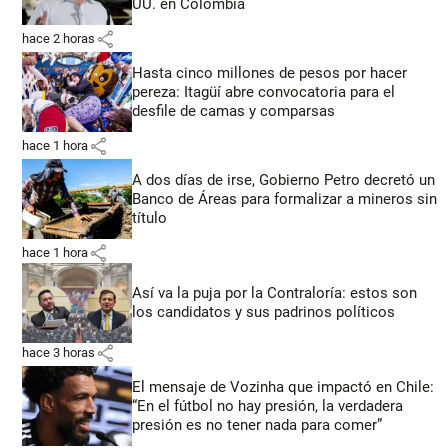
UU. en Colombia
share
hace 2 horas
Hasta cinco millones de pesos por hacer
pereza: Itagüí abre convocatoria para el
desfile de camas y comparsas
share
hace 1 hora
A dos días de irse, Gobierno Petro decretó un
Banco de Áreas para formalizar a mineros sin
título
share
hace 1 hora
Así va la puja por la Contraloría: estos son
los candidatos y sus padrinos políticos
share
hace 3 horas
El mensaje de Vozinha que impactó en Chile:
“En el fútbol no hay presión, la verdadera
presión es no tener nada para comer”