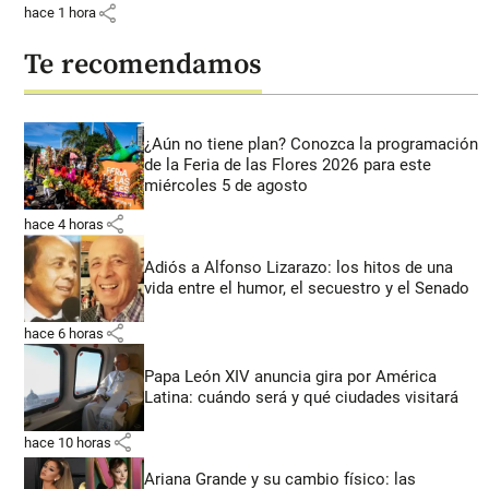
share
hace 1 hora
Te recomendamos
¿Aún no tiene plan? Conozca la programación
de la Feria de las Flores 2026 para este
miércoles 5 de agosto
share
hace 4 horas
Adiós a Alfonso Lizarazo: los hitos de una
vida entre el humor, el secuestro y el Senado
share
hace 6 horas
Papa León XIV anuncia gira por América
Latina: cuándo será y qué ciudades visitará
share
hace 10 horas
Ariana Grande y su cambio físico: las