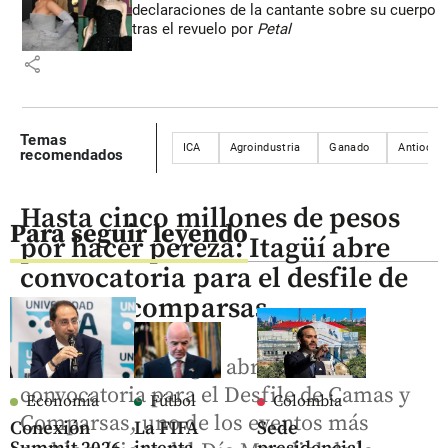
declaraciones de la cantante sobre su cuerpo
tras el revuelo por
Petal
share
Temas
ICA
Agroindustria
Ganado
Antioquia
recomendados
Hasta cinco millones de pesos
Para seguir leyendo
por hacer pereza: Itagüí abre
convocatoria para el desfile de
camas y comparsas
La Alcaldía de Itagüí abrió la
convocatoria para el Desfile de Camas y
Economía
Fútbol
Colombia
Comparsas, uno de los eventos más
Conexión
La FIFA
Sede