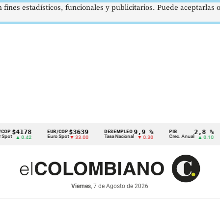
 fines estadísticos, funcionales y publicitarios. Puede aceptarlas
4178
$3639
9,9 %
2,8 %
EUR/COP
DESEMPLEO
PIB
TR
Euro Spot
Tasa Nacional
Crec. Anual
Tas
 0.42
▼ 33.00
▼ 0.30
▲ 0.10
Viernes
, 7 de Agosto de 2026