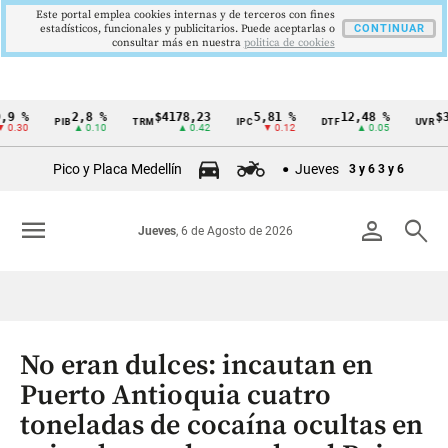
Este portal emplea cookies internas y de terceros con fines
estadísticos, funcionales y publicitarios. Puede aceptarlas o
CONTINUAR
consultar más en nuestra
politica de cookies
2,8 %
$4178,23
5,81 %
12,48 %
$386,1
PIB
TRM
IPC
DTF
UVR
Cintillo
▲ 0.10
▲ 0.42
▼ 0.12
▲ 0.05
▲ 0
de
Pico y Placa Medellín
Jueves
3 y 6
3 y 6
indicadores
económicos
menu
person
search
Jueves
, 6 de Agosto de 2026
Colombia
No eran dulces: incautan en
Puerto Antioquia cuatro
toneladas de cocaína ocultas en