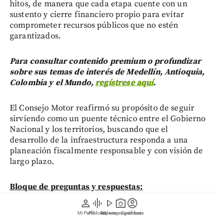
hitos, de manera que cada etapa cuente con un
sustento y cierre financiero propio para evitar
comprometer recursos públicos que no estén
garantizados.
Para consultar contenido premium o profundizar
sobre sus temas de interés de Medellín, Antioquia,
Colombia y el Mundo,
regístrese aquí
.
El Consejo Motor reafirmó su propósito de seguir
sirviendo como un puente técnico entre el Gobierno
Nacional y los territorios, buscando que el
desarrollo de la infraestructura responda a una
planeación fiscalmente responsable y con visión de
largo plazo.
Bloque de preguntas y respuestas:
person
graphic_eq
play_arrow
photo_camera
account_circle
¿Quiénes reaccionaron ante la
Mi Perfil
Pódcast
Reportajes gráficos
Videos
Suscríbete