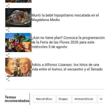
share
Murió la bebé hipopótamo rescatada en el
Magdalena Medio
share
¿Aún no tiene plan? Conozca la programación
de la Feria de las Flores 2026 para este
miércoles 5 de agosto
share
Adiós a Alfonso Lizarazo: los hitos de una
vida entre el humor, el secuestro y el Senado
share
Temas
Narcotráfico
Drogas
Antinarcóticos
Incau
recomendados