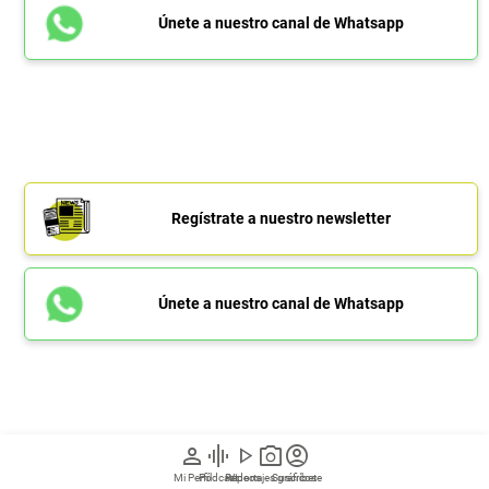
Únete a nuestro canal de Whatsapp
Regístrate a nuestro newsletter
Únete a nuestro canal de Whatsapp
person
graphic_eq
play_arrow
photo_camera
account_circle
Mi Perfil
Pódcast
Reportajes gráficos
Videos
Suscríbete