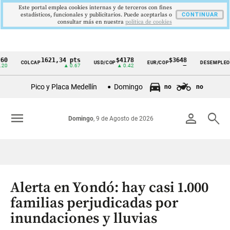
Este portal emplea cookies internas y de terceros con fines
estadísticos, funcionales y publicitarios. Puede aceptarlas o
CONTINUAR
consultar más en nuestra
politica de cookies
1621,34 pts
$4178
$3648
9,9 %
COLCAP
USD/COP
EUR/COP
DESEMPLEO
Cintillo
▲ 0.67
▲ 0.42
—
▼ 0.30
de
Pico y Placa Medellín
Domingo
no
no
indicadores
económicos
menu
person
search
Domingo
, 9 de Agosto de 2026
Colombia
Alerta en Yondó: hay casi 1.000
familias perjudicadas por
inundaciones y lluvias