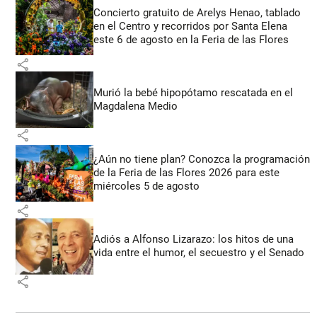
Concierto gratuito de Arelys Henao, tablado
en el Centro y recorridos por Santa Elena
este 6 de agosto en la Feria de las Flores
share
Murió la bebé hipopótamo rescatada en el
Magdalena Medio
share
¿Aún no tiene plan? Conozca la programación
de la Feria de las Flores 2026 para este
miércoles 5 de agosto
share
Adiós a Alfonso Lizarazo: los hitos de una
vida entre el humor, el secuestro y el Senado
share