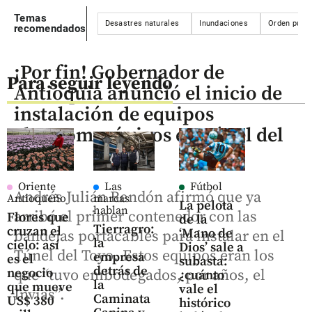
Temas
Desastres naturales
Inundaciones
Orden públi
recomendados
¡Por fin! Gobernador de
Para seguir leyendo
Antioquia anunció el inicio de
instalación de equipos
electromecánicos en Túnel del
Toyo
Oriente
Las
Fútbol
Andrés Julián Rendón afirmó que ya
Antioqueño
marcas
La pelota
hablan
arribó el primer contenedor con las
Flores que
de la
Tierragro:
cruzan el
‘Mano de
bandejas portacables para instalar en el
la
cielo: así
Dios’ sale a
Túnel del Toyo. Estos equipos eran los
empresa
es el
subasta:
detrás de
negocio
que “tuvo embodegados, por años, el
¿cuánto
la
que mueve
vale el
Invías”.
Caminata
US$ 380
histórico